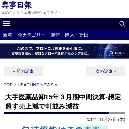
薬のことなら薬事日報ウェブサイト
新着
全カテゴリー
購読・購入・登録
« 前の記事
次の記事 »
TOP
>
HEADLINE NEWS
∨
大手医薬品卸15年３月期中間決算‐想定
超す売上減で軒並み減益
2014年11月27日 (木)