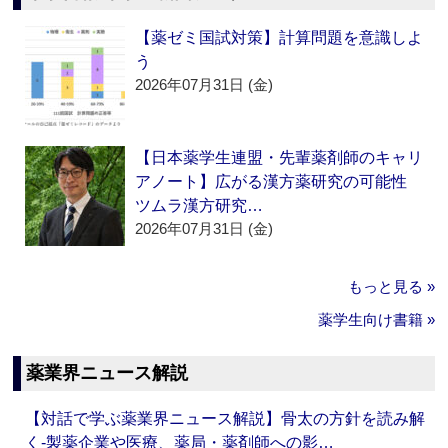
【薬ゼミ国試対策】計算問題を意識しよ
う
2026年07月31日 (金)
【日本薬学生連盟・先輩薬剤師のキャリ
アノート】広がる漢方薬研究の可能性
ツムラ漢方研究…
2026年07月31日 (金)
もっと見る »
薬学生向け書籍 »
薬業界ニュース解説
【対話で学ぶ薬業界ニュース解説】骨太の方針を読み解
く‐製薬企業や医療、薬局・薬剤師への影…