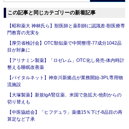
この記事と同じカテゴリーの新着記事
【昭和薬大 神林氏ら】獣医師と薬剤師に認識差‐獣医療専
門教育の充実を
【厚労省検討会】OTC類似薬で中間整理‐77成分1042品
目が対象に
【アリナミン製薬】「ロゼレム」OTC化し発売‐体内時計
整える睡眠改善薬
【バイタルネット】神奈川新拠点が業務開始‐3PL専用物
流施設
【大塚製薬】新規IgA腎症薬、米国で急拡大‐他剤からの
切り替えも
【中医協総会】「ヒフデュラ」薬価15％下げ‐8品目の再
算定など了承