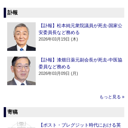
訃報
【訃報】松本純元衆院議員が死去‐国家公
安委員長など務める
2026年03月19日 (木)
【訃報】漆畑日薬元副会長が死去‐中医協
委員など務める
2026年03月09日 (月)
もっと見る »
寄稿
【ポスト・ブレグジット時代における英