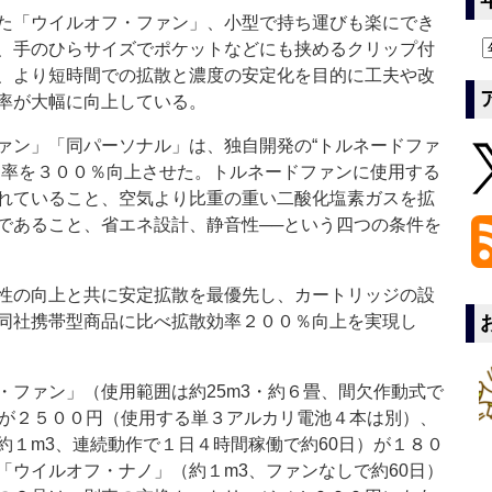
た「ウイルオフ・ファン」、小型で持ち運びも楽にでき
、手のひらサイズでポケットなどにも挟めるクリップ付
、より短時間での拡散と濃度の安定化を目的に工夫や改
率が大幅に向上している。
ン」「同パーソナル」は、独自開発の“トルネードファ
効率を３００％向上させた。トルネードファンに使用する
れていること、空気より比重の重い二酸化塩素ガスを拡
であること、省エネ設計、静音性──という四つの条件を
性の向上と共に安定拡散を最優先し、カートリッジの設
同社携帯型商品に比べ拡散効率２００％向上を実現し
ファン」（使用範囲は約25m3・約６畳、間欠作動式で
）が２５００円（使用する単３アルカリ電池４本は別）、
約１m3、連続動作で１日４時間稼働で約60日）が１８０
「ウイルオフ・ナノ」（約１m3、ファンなしで約60日）