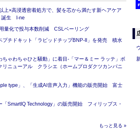
倍以上×高浸透密着処方で、髪を芯から満たす新ヘアケア
生 I-ne
用量化で投与本数削減 CSLベーリング
プチドキット「ラピッドチップBNP-II」を発売 積水
ちゃわちゃひと騒動」に着目‐「マー＆ミー ラッテ」ボ
クリニューアル クラシエ（ホームプロダクツカンパニ
 Simple type」、「生成AI音声入力」機能の販売開始 富士
artIQ Technology」の販売開始 フィリップス・
もっと見る »