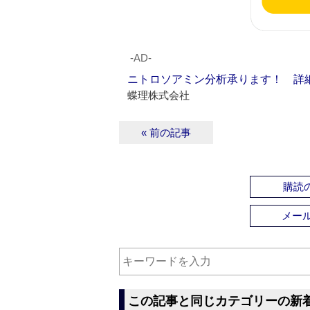
‐AD‐
ニトロソアミン分析承ります！ 詳
蝶理株式会社
« 前の記事
購読の
メー
この記事と同じカテゴリーの新