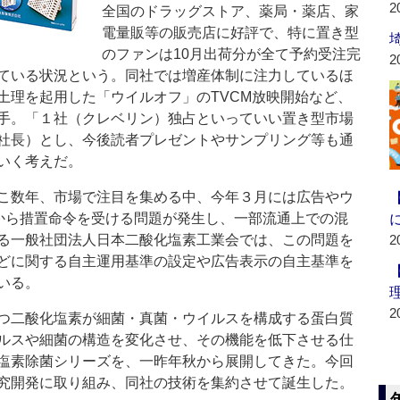
2
全国のドラッグストア、薬局・薬店、家
電量販等の販売店に好評で、特に置き型
のファンは10月出荷分が全て予約受注完
2
ている状況という。同社では増産体制に注力しているほ
土理を起用した「ウイルオフ」のTVCM放映開始など、
手。「１社（クレベリン）独占といっていい置き型市場
社長）とし、今後読者プレゼントやサンプリング等も通
いく考えだ。
こ数年、市場で注目を集める中、今年３月には広告やウ
庁から措置命令を受ける問題が発生し、一部流通上での混
る一般社団法人日本二酸化塩素工業会では、この問題を
2
どに関する自主運用基準の設定や広告表示の自主基準を
いる。
2
つ二酸化塩素が細菌・真菌・ウイルスを構成する蛋白質
ルスや細菌の構造を変化させ、その機能を低下させる仕
塩素除菌シリーズを、一昨年秋から展開してきた。今回
究開発に取り組み、同社の技術を集約させて誕生した。