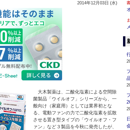
2014年12月03日 (水)
行
2
品
2
大木製薬は、二酸化塩素による空間除
菌製品「ウイルオフ」シリーズから、一
2
般向け（家庭用）としては業界初とな
2
る、電動ファンの力で二酸化塩素を拡散
させる置き型タイプの「ウイルオフ・フ
会
ァン」など３製品を今秋に発売したが、