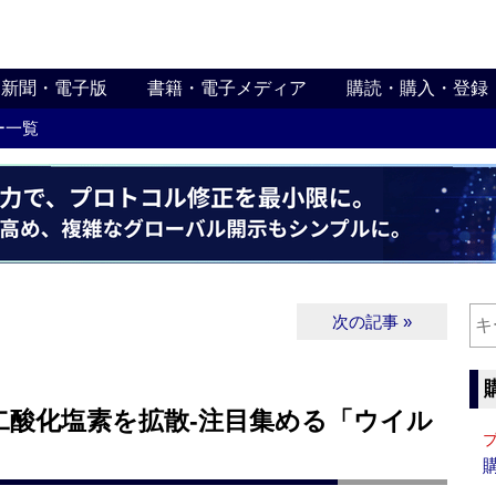
新聞・電子版
書籍・電子メディア
購読・購入・登録
ー一覧
次の記事 »
二酸化塩素を拡散‐注目集める「ウイル