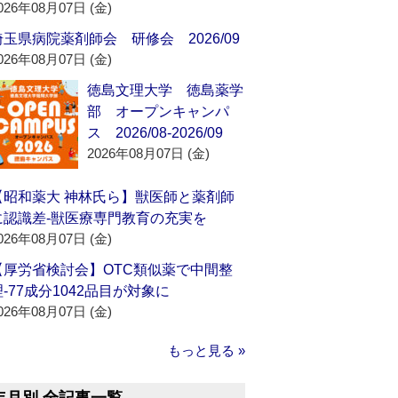
026年08月07日 (金)
埼玉県病院薬剤師会 研修会 2026/09
026年08月07日 (金)
徳島文理大学 徳島薬学
部 オープンキャンパ
ス 2026/08-2026/09
2026年08月07日 (金)
【昭和薬大 神林氏ら】獣医師と薬剤師
に認識差‐獣医療専門教育の充実を
026年08月07日 (金)
【厚労省検討会】OTC類似薬で中間整
理‐77成分1042品目が対象に
026年08月07日 (金)
もっと見る »