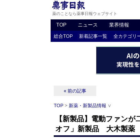
薬のことなら薬事日報ウェブサイト
TOP
ニュース
業界情報
総合TOP
新着記事一覧
全カテゴリ
« 前の記事
TOP
>
新薬・新製品情報
∨
【新製品】電動ファンが
オフ」新製品 大木製薬