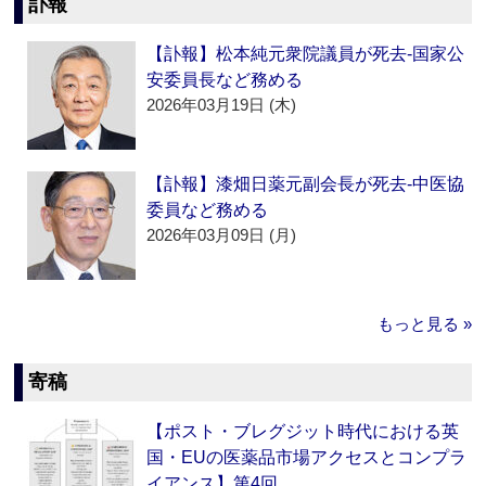
訃報
【訃報】松本純元衆院議員が死去‐国家公
安委員長など務める
2026年03月19日 (木)
【訃報】漆畑日薬元副会長が死去‐中医協
委員など務める
2026年03月09日 (月)
もっと見る »
寄稿
【ポスト・ブレグジット時代における英
国・EUの医薬品市場アクセスとコンプラ
イアンス】第4回…