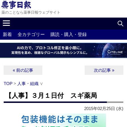
薬のことなら薬事日報ウェブサイト
新着
全カテゴリー
購読・購入・登録
« 前の記事
次の記事 »
TOP
>
人事・組織
∨
【人事】３月１日付 スギ薬局
2015年02月25日 (水)