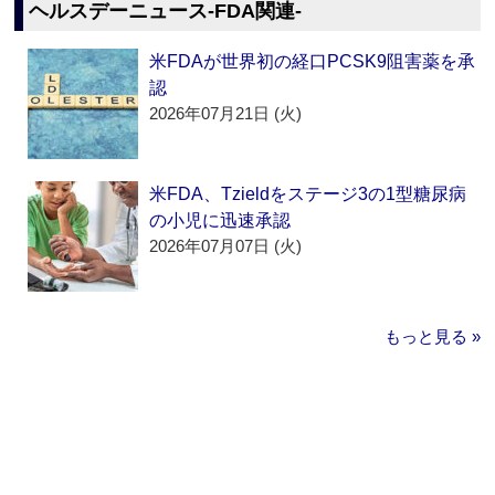
ヘルスデーニュース‐FDA関連‐
米FDAが世界初の経口PCSK9阻害薬を承
認
2026年07月21日 (火)
米FDA、Tzieldをステージ3の1型糖尿病
の小児に迅速承認
2026年07月07日 (火)
もっと見る »