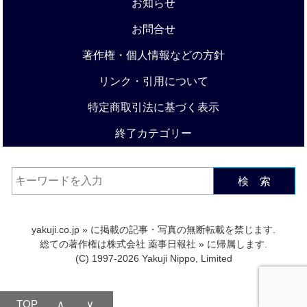
お知らせ
お問合せ
著作権・個人情報などの方針
リンク・引用について
特定商取引法に基づく表示
終了カテゴリー
検 索
yakuji.co.jp
» に掲載の記事・写真の無断転載を禁じます.
総ての著作権は
株式会社 薬事日報社
» に帰属します.
(C) 1997-2026 Yakuji Nippo, Limited
TOP
∧
∨