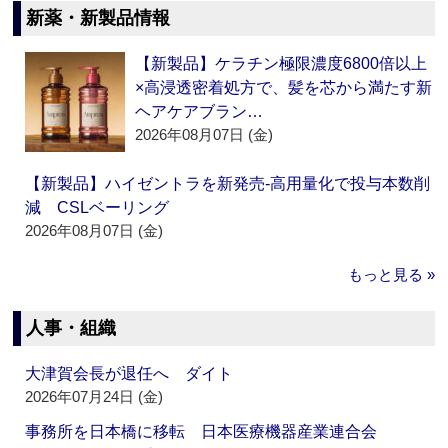
新薬・新製品情報
【新製品】ケラチン極限濃度6800倍以上
×高浸透密着処方で、髪を芯から満たす新
ヘアケアブラン…
2026年08月07日 (金)
【新製品】ハイゼントラを新発売‐高用量化で投与本数削
減 CSLベーリング
2026年08月07日 (金)
もっと見る »
人事・組織
大津賀会長が退任へ ダイト
2026年07月24日 (金)
事務所を日本橋に移転 日本医療機器産業連合会