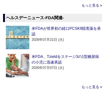
もっと見る »
ヘルスデーニュース‐FDA関連‐
米FDAが世界初の経口PCSK9阻害薬を承
認
2026年07月21日 (火)
米FDA、Tzieldをステージ3の1型糖尿病
の小児に迅速承認
2026年07月07日 (火)
もっと見る »