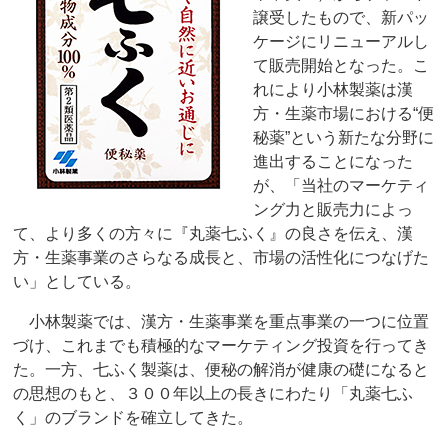
譲受したもので、新パッ
ケージにリニューアルし
て販売開始となった。こ
れにより小林製薬は漢
方・生薬市場における“便
秘薬”という新たな分野に
進出することになった
が、「当社のマーケティ
ング力と販売力によっ
て、より多くの方々に『丸薬七ふく』の良さを伝え、漢
方・生薬事業のさらなる成長と、市場の活性化につなげた
い」としている。
小林製薬では、漢方・生薬事業を重点事業の一つに位置
づけ、これまでも積極的なマーケティング投資を行ってき
た。一方、七ふく製薬は、便秘の解消が健康の礎になると
の思想のもと、３００年以上の長きにわたり「丸薬七ふ
く」のブランドを確立してきた。