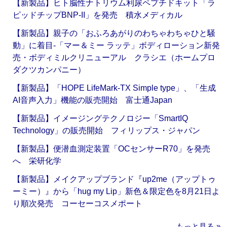
【新製品】ヒト脳性ナトリウム利尿ペプチドキット「ラ
ピッドチップBNP-II」を発売 積水メディカル
【新製品】親子の「おふろあがりのわちゃわちゃひと騒
動」に着目‐「マー＆ミー ラッテ」ボディローション新発
売・ボディミルクリニューアル クラシエ（ホームプロ
ダクツカンパニー）
【新製品】「HOPE LifeMark-TX Simple type」、「生成
AI音声入力」機能の販売開始 富士通Japan
【新製品】イメージングテクノロジー「SmartIQ
Technology」の販売開始 フィリップス・ジャパン
【新製品】便潜血測定装置「OCセンサーR70」を発売
へ 栄研化学
【新製品】メイクアップブランド『up2me（アップトゥ
ーミー）』から「hug my Lip」新色＆限定色を8月21日よ
り順次発売 コーセーコスメポート
もっと見る »