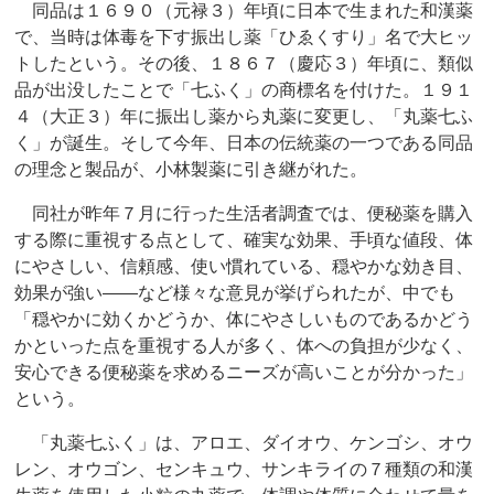
同品は１６９０（元禄３）年頃に日本で生まれた和漢薬
で、当時は体毒を下す振出し薬「ひゑくすり」名で大ヒッ
トしたという。その後、１８６７（慶応３）年頃に、類似
品が出没したことで「七ふく」の商標名を付けた。１９１
４（大正３）年に振出し薬から丸薬に変更し、「丸薬七ふ
く」が誕生。そして今年、日本の伝統薬の一つである同品
の理念と製品が、小林製薬に引き継がれた。
同社が昨年７月に行った生活者調査では、便秘薬を購入
する際に重視する点として、確実な効果、手頃な値段、体
にやさしい、信頼感、使い慣れている、穏やかな効き目、
効果が強い――など様々な意見が挙げられたが、中でも
「穏やかに効くかどうか、体にやさしいものであるかどう
かといった点を重視する人が多く、体への負担が少なく、
安心できる便秘薬を求めるニーズが高いことが分かった」
という。
「丸薬七ふく」は、アロエ、ダイオウ、ケンゴシ、オウ
レン、オウゴン、センキュウ、サンキライの７種類の和漢