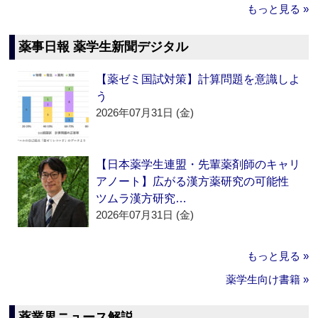
もっと見る »
薬事日報 薬学生新聞デジタル
【薬ゼミ国試対策】計算問題を意識しよ
う
2026年07月31日 (金)
【日本薬学生連盟・先輩薬剤師のキャリ
アノート】広がる漢方薬研究の可能性
ツムラ漢方研究…
2026年07月31日 (金)
もっと見る »
薬学生向け書籍 »
薬業界ニュース解説