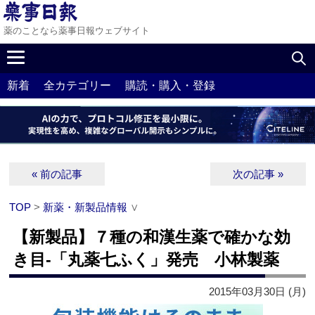
薬のことなら薬事日報ウェブサイト
新着
全カテゴリー
購読・購入・登録
« 前の記事
次の記事 »
TOP
>
新薬・新製品情報
∨
【新製品】７種の和漢生薬で確かな効
き目‐「丸薬七ふく」発売 小林製薬
2015年03月30日 (月)