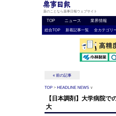
薬のことなら薬事日報ウェブサイト
TOP
ニュース
業界情報
総合TOP
新着記事一覧
全カテゴリ
« 前の記事
TOP
>
HEADLINE NEWS
∨
【日本調剤】大学病院で
大