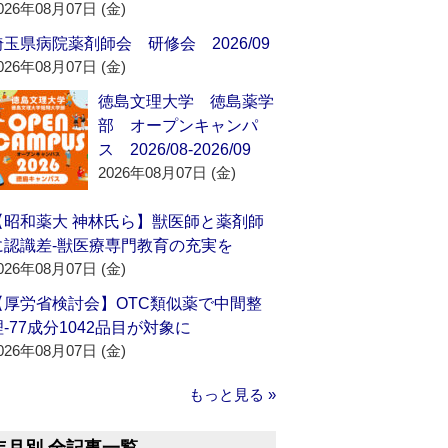
026年08月07日 (金)
埼玉県病院薬剤師会 研修会 2026/09
026年08月07日 (金)
徳島文理大学 徳島薬学
部 オープンキャンパ
ス 2026/08-2026/09
2026年08月07日 (金)
【昭和薬大 神林氏ら】獣医師と薬剤師
に認識差‐獣医療専門教育の充実を
026年08月07日 (金)
【厚労省検討会】OTC類似薬で中間整
理‐77成分1042品目が対象に
026年08月07日 (金)
もっと見る »