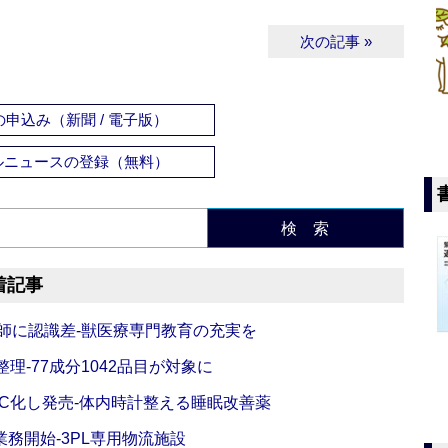
次の記事 »
申込み（新聞 / 電子版）
ルニュースの登録（無料）
検 索
着記事
師に認識差‐獣医療専門教育の充実を
理‐77成分1042品目が対象に
C化し発売‐体内時計整える睡眠改善薬
務開始‐3PL専用物流施設