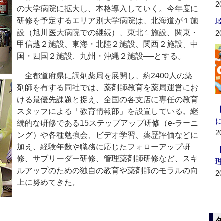
2
の大学病院に拡大し、本格導入していく。今年度に
研修を予定するエリア別大学病院は、北海道が１施
設（旭川医大病院での継続）、東北１施設、関東・
2
甲信越２施設、東海・北陸２施設、関西２施設、中
国・四国２施設、九州・沖縄２施設──とする。
全都道府県に調剤薬局を展開し、約2400人の薬
剤師を有する同社では、薬剤師教育を薬局運営にお
ける最優先課題と捉え、全国の各支店に専任の教育
スタッフによる「教育情報部」を設置している。継
続的な研修である15ステップアップ研修（e‐ラーニ
2
ング）や各種勉強会、ビデオ学習、薬歴評価などに
加え、経験年数や職務に応じたフォローアップ研
修、サブリーダー研修、管理薬剤師研修など、スキ
ルアップのための独自の教育や薬剤師のモラルの向
2
上に努めてきた。