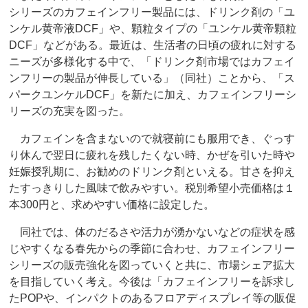
シリーズのカフェインフリー製品には、ドリンク剤の「ユ
ンケル黄帝液DCF」や、顆粒タイプの「ユンケル黄帝顆粒
DCF」などがある。最近は、生活者の日頃の疲れに対する
ニーズが多様化する中で、「ドリンク剤市場ではカフェイ
ンフリーの製品が伸長している」（同社）ことから、「ス
パークユンケルDCF」を新たに加え、カフェインフリーシ
リーズの充実を図った。
カフェインを含まないので就寝前にも服用でき、ぐっす
り休んで翌日に疲れを残したくない時、かぜを引いた時や
妊娠授乳期に、お勧めのドリンク剤といえる。甘さを抑え
たすっきりした風味で飲みやすい。税別希望小売価格は１
本300円と、求めやすい価格に設定した。
同社では、体のだるさや活力が湧かないなどの症状を感
じやすくなる春先からの季節に合わせ、カフェインフリー
シリーズの販売強化を図っていくと共に、市場シェア拡大
を目指していく考え。今後は「カフェインフリーを訴求し
たPOPや、インパクトのあるフロアディスプレイ等の販促