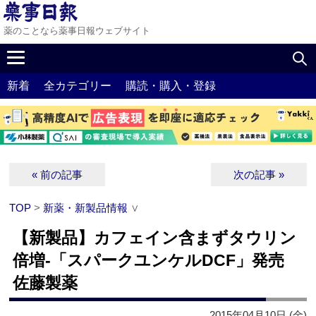
薬のことなら薬事日報ウェブサイト
新着
全カテゴリー
購読・購入・登録
« 前の記事
次の記事 »
TOP
>
新薬・新製品情報
∨
【新製品】カフェイン含まずタウリン
倍増‐「スパークユンケルDCF」発売
佐藤製薬
2015年04月10日 (金)