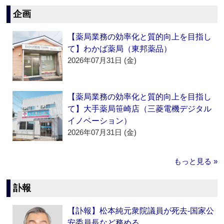
企画
【薬局業務の効率化と質的向上を目指し
て】わかば薬局（東邦薬品）
2026年07月31日 (金)
【薬局業務の効率化と質的向上を目指し
て】大手薬局笹崎店（三菱電機デジタル
イノベーション）
2026年07月31日 (金)
もっと見る »
訃報
【訃報】松本純元衆院議員が死去‐国家公
安委員長など務める