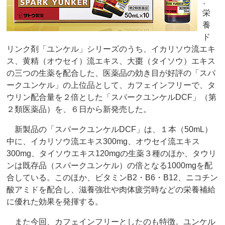
、
栄
養
ド
リンク剤「ユンケル」シリーズのうち、イカリソウ流エキ
ス、黄精（オウセイ）流エキス、大棗（タイソウ）エキス
の三つの生薬を配合した、医薬品の効き目が好評の「スパ
ークユンケル」の上位品として、カフェインフリーで、タ
ウリン配合量を２倍とした「スパークユンケルDCF」（第
２類医薬品）を、６日から新発売した。
新製品の「スパークユンケルDCF」は、１本（50mL）
中に、イカリソウ流エキス300mg、オウセイ流エキス
300mg、タイソウエキス120mgの生薬３種のほか、タウリ
ンは既存品（スパークユンケル）の倍となる1000mgを配
合している。このほか、ビタミンB2・B6・B12、ニコチン
酸アミドを配合し、滋養強壮や肉体疲労時などの栄養補給
に優れた効果を発揮する。
また今回、カフェインフリーとしたのも特徴。ユンケル