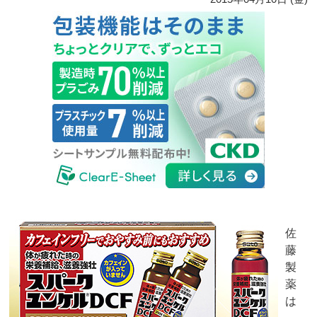
佐
藤
製
薬
は