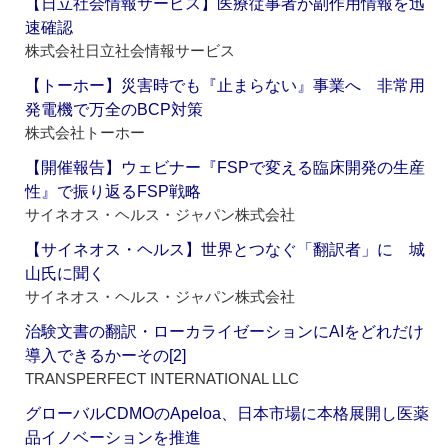
【日立社会情報サービス】医療従事者が副作用情報を迅
速確認
株式会社日立社会情報サービス
【トーホー】災害時でも『止まらない』事業へ 非常用
発電機で万全のBCP対策
株式会社トーホー
【開催報告】ウェビナー『FSPで変える臨床開発の生産
性』で振り返るFSP戦略
サイネオス・ヘルス・ジャパン株式会社
【サイネオス・ヘルス】世界とつなぐ「翻訳者」に 城
山氏に聞く
サイネオス・ヘルス・ジャパン株式会社
治験文書の翻訳・ローカライゼーションにAIをどれだけ
導入できるかーその[2]
TRANSPERFECT INTERNATIONAL LLC
グローバルCDMOのApeloa、日本市場に本格展開し医薬
品イノベーションを推進