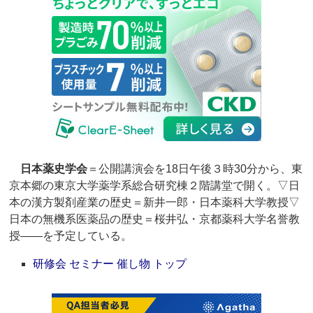
日本薬史学会
＝公開講演会を18日午後３時30分から、東
京本郷の東京大学薬学系総合研究棟２階講堂で開く。▽日
本の漢方製剤産業の歴史＝新井一郎・日本薬科大学教授▽
日本の無機系医薬品の歴史＝桜井弘・京都薬科大学名誉教
授――を予定している。
研修会 セミナー 催し物 トップ