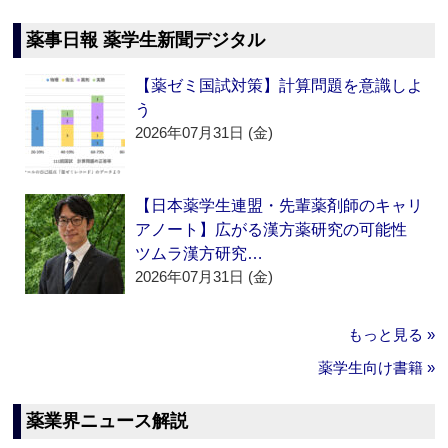
薬事日報 薬学生新聞デジタル
【薬ゼミ国試対策】計算問題を意識しよ
う
2026年07月31日 (金)
【日本薬学生連盟・先輩薬剤師のキャリ
アノート】広がる漢方薬研究の可能性
ツムラ漢方研究…
2026年07月31日 (金)
もっと見る »
薬学生向け書籍 »
薬業界ニュース解説