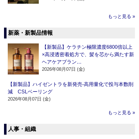
もっと見る »
新薬・新製品情報
【新製品】ケラチン極限濃度6800倍以上
×高浸透密着処方で、髪を芯から満たす新
ヘアケアブラン…
2026年08月07日 (金)
【新製品】ハイゼントラを新発売‐高用量化で投与本数削
減 CSLベーリング
2026年08月07日 (金)
もっと見る »
人事・組織