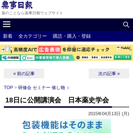
薬のことなら薬事日報ウェブサイト
新着
全カテゴリー
購読・購入・登録
« 前の記事
次の記事 »
TOP
>
研修会 セミナー 催し物
∨
18日に公開講演会 日本薬史学会
2015年04月13日 (月)