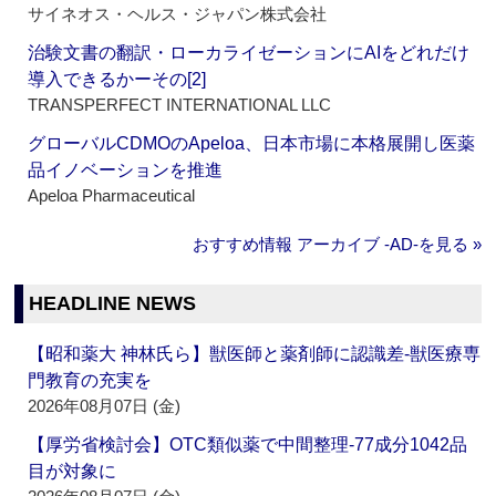
サイネオス・ヘルス・ジャパン株式会社
治験文書の翻訳・ローカライゼーションにAIをどれだけ
導入できるかーその[2]
TRANSPERFECT INTERNATIONAL LLC
グローバルCDMOのApeloa、日本市場に本格展開し医薬
品イノベーションを推進
Apeloa Pharmaceutical
おすすめ情報 アーカイブ ‐AD‐を見る »
HEADLINE NEWS
【昭和薬大 神林氏ら】獣医師と薬剤師に認識差‐獣医療専
門教育の充実を
2026年08月07日 (金)
【厚労省検討会】OTC類似薬で中間整理‐77成分1042品
目が対象に