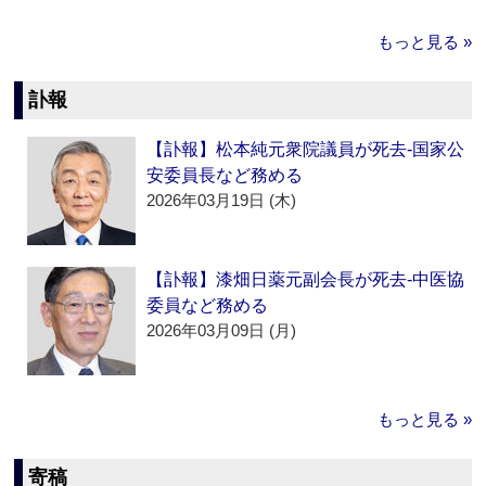
もっと見る »
訃報
【訃報】松本純元衆院議員が死去‐国家公
安委員長など務める
2026年03月19日 (木)
【訃報】漆畑日薬元副会長が死去‐中医協
委員など務める
2026年03月09日 (月)
もっと見る »
寄稿