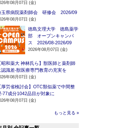
026年08月07日 (金)
埼玉県病院薬剤師会 研修会 2026/09
026年08月07日 (金)
徳島文理大学 徳島薬学
部 オープンキャンパ
ス 2026/08-2026/09
2026年08月07日 (金)
【昭和薬大 神林氏ら】獣医師と薬剤師
に認識差‐獣医療専門教育の充実を
026年08月07日 (金)
【厚労省検討会】OTC類似薬で中間整
理‐77成分1042品目が対象に
026年08月07日 (金)
もっと見る »