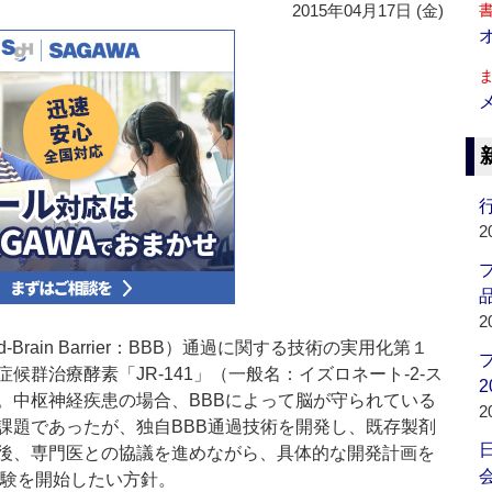
2015年04月17日 (金)
行
2
品
2
Brain Barrier：BBB）通過に関する技術の実用化第１
群治療酵素「JR-141」（一般名：イズロネート-2-ス
2
。中枢神経疾患の場合、BBBによって脳が守られている
2
課題であったが、独自BBB通過技術を開発し、既存製剤
後、専門医との協議を進めながら、具体的な開発計画を
会
試験を開始したい方針。