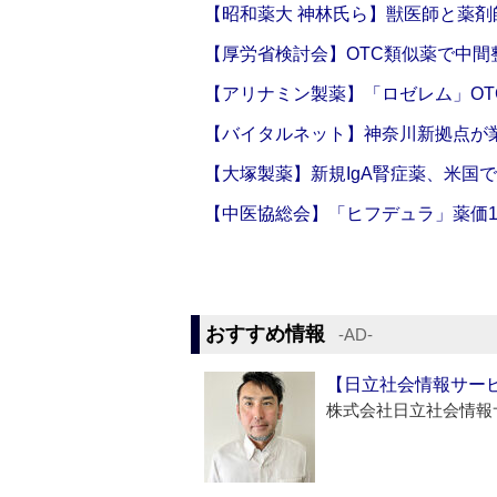
【昭和薬大 神林氏ら】獣医師と薬剤
【厚労省検討会】OTC類似薬で中間整
【アリナミン製薬】「ロゼレム」OT
【バイタルネット】神奈川新拠点が業
【大塚製薬】新規IgA腎症薬、米国
【中医協総会】「ヒフデュラ」薬価1
おすすめ情報
‐AD‐
【日立社会情報サー
株式会社日立社会情報