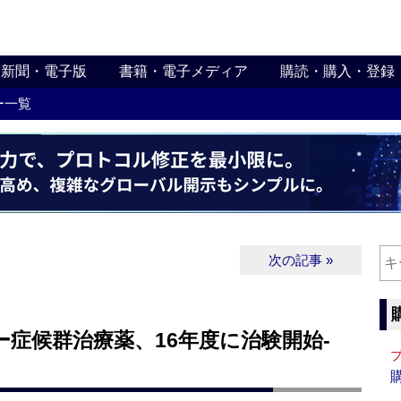
新聞・電子版
書籍・電子メディア
購読・購入・登録
ー一覧
次の記事 »
ー症候群治療薬、16年度に治験開始‐