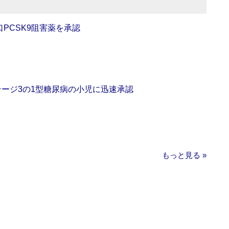
口PCSK9阻害薬を承認
をステージ3の1型糖尿病の小児に迅速承認
もっと見る »