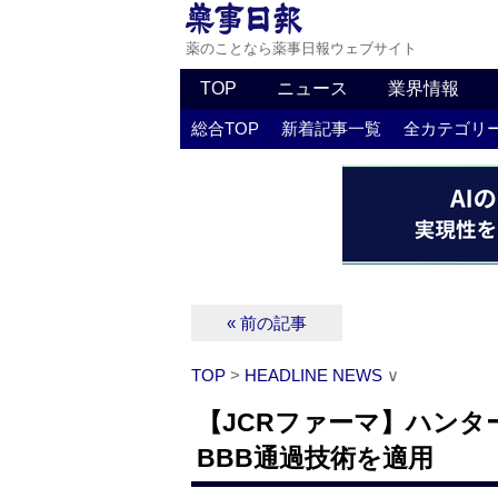
薬のことなら薬事日報ウェブサイト
TOP
ニュース
業界情報
総合TOP
新着記事一覧
全カテゴリ
« 前の記事
TOP
>
HEADLINE NEWS
∨
【JCRファーマ】ハンタ
BBB通過技術を適用