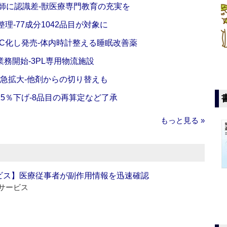
師に認識差‐獣医療専門教育の充実を
理‐77成分1042品目が対象に
C化し発売‐体内時計整える睡眠改善薬
務開始‐3PL専用物流施設
で急拡大‐他剤からの切り替えも
5％下げ‐8品目の再算定など了承
もっと見る »
ビス】医療従事者が副作用情報を迅速確認
サービス