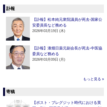
訃報
【訃報】松本純元衆院議員が死去‐国家公
安委員長など務める
2026年03月19日 (木)
【訃報】漆畑日薬元副会長が死去‐中医協
委員など務める
2026年03月09日 (月)
もっと見る »
寄稿
【ポスト・ブレグジット時代における英