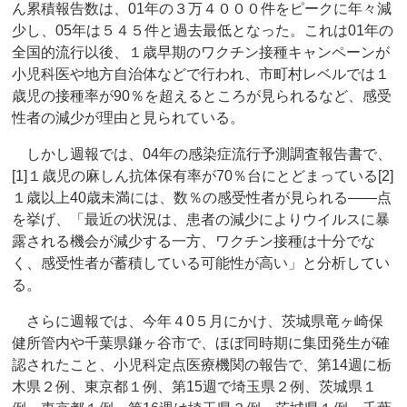
ん累積報告数は、01年の３万４０００件をピークに年々減
少し、05年は５４５件と過去最低となった。これは01年の
全国的流行以後、１歳早期のワクチン接種キャンペーンが
小児科医や地方自治体などで行われ、市町村レベルでは１
歳児の接種率が90％を超えるところが見られるなど、感受
性者の減少が理由と見られている。
しかし週報では、04年の感染症流行予測調査報告書で、
[1]１歳児の麻しん抗体保有率が70％台にとどまっている[2]
１歳以上40歳未満には、数％の感受性者が見られる――点
を挙げ、「最近の状況は、患者の減少によりウイルスに暴
露される機会が減少する一方、ワクチン接種は十分でな
く、感受性者が蓄積している可能性が高い」と分析してい
る。
さらに週報では、今年４0５月にかけ、茨城県竜ヶ崎保
健所管内や千葉県鎌ヶ谷市で、ほぼ同時期に集団発生が確
認されたこと、小児科定点医療機関の報告で、第14週に栃
木県２例、東京都１例、第15週で埼玉県２例、茨城県１