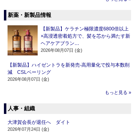
新薬・新製品情報
【新製品】ケラチン極限濃度6800倍以上
×高浸透密着処方で、髪を芯から満たす新
ヘアケアブラン…
2026年08月07日 (金)
【新製品】ハイゼントラを新発売‐高用量化で投与本数削
減 CSLベーリング
2026年08月07日 (金)
もっと見る »
人事・組織
大津賀会長が退任へ ダイト
2026年07月24日 (金)