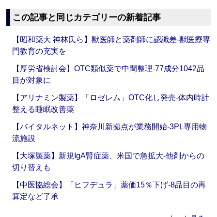
この記事と同じカテゴリーの新着記事
【昭和薬大 神林氏ら】獣医師と薬剤師に認識差‐獣医療専
門教育の充実を
【厚労省検討会】OTC類似薬で中間整理‐77成分1042品
目が対象に
【アリナミン製薬】「ロゼレム」OTC化し発売‐体内時計
整える睡眠改善薬
【バイタルネット】神奈川新拠点が業務開始‐3PL専用物
流施設
【大塚製薬】新規IgA腎症薬、米国で急拡大‐他剤からの
切り替えも
【中医協総会】「ヒフデュラ」薬価15％下げ‐8品目の再
算定など了承