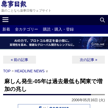
薬のことなら薬事日報ウェブサイト
新着
全カテゴリー
購読・購入・登録
« 前の記事
次の記事 »
TOP
>
HEADLINE NEWS
∨
麻しん発生‐05年は過去最低も関東で増
加の兆し
2006年05月16日 (火)