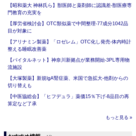
【昭和薬大 神林氏ら】獣医師と薬剤師に認識差‐獣医療専
門教育の充実を
【厚労省検討会】OTC類似薬で中間整理‐77成分1042品
目が対象に
【アリナミン製薬】「ロゼレム」OTC化し発売‐体内時計
整える睡眠改善薬
【バイタルネット】神奈川新拠点が業務開始‐3PL専用物
流施設
【大塚製薬】新規IgA腎症薬、米国で急拡大‐他剤からの
切り替えも
【中医協総会】「ヒフデュラ」薬価15％下げ‐8品目の再
算定など了承
もっと見る »