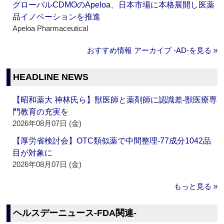
グローバルCDMOのApeloa、日本市場に本格展開し医薬
品イノベーションを推進
Apeloa Pharmaceutical
おすすめ情報 アーカイブ ‐AD‐を見る »
HEADLINE NEWS
【昭和薬大 神林氏ら】獣医師と薬剤師に認識差‐獣医療専
門教育の充実を
2026年08月07日 (金)
【厚労省検討会】OTC類似薬で中間整理‐77成分1042品
目が対象に
2026年08月07日 (金)
もっと見る »
ヘルスデーニュース‐FDA関連‐