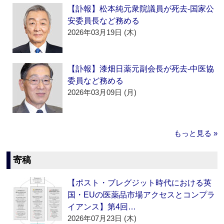
【訃報】松本純元衆院議員が死去‐国家公
安委員長など務める
2026年03月19日 (木)
【訃報】漆畑日薬元副会長が死去‐中医協
委員など務める
2026年03月09日 (月)
もっと見る »
寄稿
【ポスト・ブレグジット時代における英
国・EUの医薬品市場アクセスとコンプラ
イアンス】第4回…
2026年07月23日 (木)