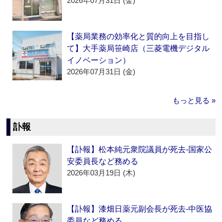
2026年07月31日 (金)
【薬局業務の効率化と質的向上を目指し
て】大手薬局笹崎店（三菱電機デジタル
イノベーション）
2026年07月31日 (金)
もっと見る »
訃報
【訃報】松本純元衆院議員が死去‐国家公
安委員長など務める
2026年03月19日 (木)
【訃報】漆畑日薬元副会長が死去‐中医協
委員など務める