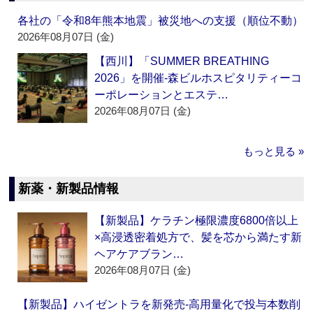
各社の「令和8年熊本地震」被災地への支援（順位不動）
2026年08月07日 (金)
【西川】「SUMMER BREATHING
2026」を開催‐森ビルホスピタリティーコ
ーポレーションとエステ…
2026年08月07日 (金)
もっと見る »
新薬・新製品情報
【新製品】ケラチン極限濃度6800倍以上
×高浸透密着処方で、髪を芯から満たす新
ヘアケアブラン…
2026年08月07日 (金)
【新製品】ハイゼントラを新発売‐高用量化で投与本数削