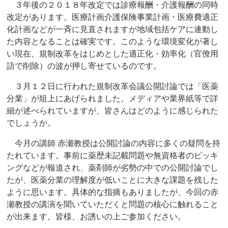
３年後の２０１８年改定では診療報酬・介護報酬の同時
改定があります。医療計画介護保険事業計画・医療費適正
化計画などが一斉に見直されますが地域包括ケアに連動し
た内容となることは確実です。このような環境変化が著し
い現在、規制改革をはじめとした適正化・効率化（官僚用
語で削除）の波が押し寄せているのです。
３月１２日に行われた規制改革会議公開討論では「医薬
分業」が俎上にあげられました。メディアや業界紙等で詳
細が述べられていますが、皆さんはどのように感じられた
でしょうか。
今月の講師 赤瀬教授は公開討論の内容に多くの疑問を持
たれています。事前に薬歴未記載問題や無資格者のピッキ
ングなどが報道され、薬剤師が劣勢の中での公開討論でし
たが、医薬分業の理解度が低いことに大きな課題を残した
ように思います。具体的な指摘もありましたが、今回の赤
瀬教授の講演を聞いていただくと問題の核心に触れること
が出来ます。皆様、お誘いの上ご参加ください。