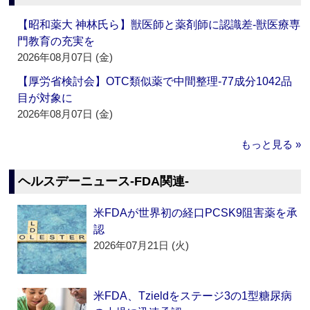
【昭和薬大 神林氏ら】獣医師と薬剤師に認識差‐獣医療専
門教育の充実を
2026年08月07日 (金)
【厚労省検討会】OTC類似薬で中間整理‐77成分1042品
目が対象に
2026年08月07日 (金)
もっと見る »
ヘルスデーニュース‐FDA関連‐
米FDAが世界初の経口PCSK9阻害薬を承
認
2026年07月21日 (火)
米FDA、Tzieldをステージ3の1型糖尿病