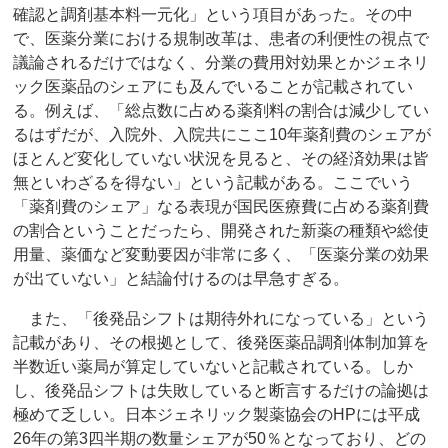
確認と調剤基本料一元化」という項目があった。その中
で、医薬分業における規制改革は、患者の利便性の視点で
議論されるだけではなく、分業の費用対効果とかジェネリ
ック医薬品のシェアにも及んでいることが記載されてい
る。例えば、「総点数に占める薬剤料の割合は減少してい
るはずだが、入院外、入院共にここ10年薬剤費のシェアが
ほとんど変化していない状況を見ると、その経済効果は皆
無といわざるを得ない」という記載がある。ここでいう
「薬剤費のシェア」なる表現が国民医療費に占める薬剤費
の割合ということだったら、開発された新薬の種類や総使
用量、薬価など変動要因が非常に多く、「医薬分業の効果
が出ていない」と結論付けるのは早急すぎる。
また、「後発品シフトは期待外れになっている」という
記載があり、その根拠として、後発医薬品調剤体制加算を
半数近い薬局が算定していないと記載されている。しか
し、後発品シフトは失敗していると断言するだけの論拠は
極めて乏しい。日本ジェネリック製薬協会のHPには平成
26年の第3四半期の数量シェアが50％となっており、どの