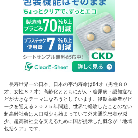
長寿世界一の日本、日本の平均寿命は84才（男性８０
才、女性８７才）高齢化とともにがん・糖尿病・認知症な
どが大きなテーマになろうとしています。後期高齢者がピ
ークを迎える２０２５年問題、世界で経験したことのない
超高齢社会は人口減少も始まっていて外来通院患者が減
少、超高齢社会を支えるために国が提示した概念が「地域
包括ケア」です。