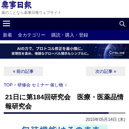
薬のことなら薬事日報ウェブサイト
新着
全カテゴリー
購読・購入・登録
« 前の記事
次の記事 »
TOP
>
研修会 セミナー 催し物
∨
21日に第184回研究会 医療・医薬品情
報研究会
2015年05月14日 (木)