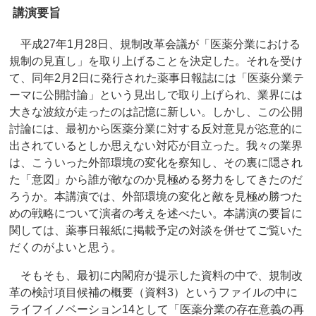
講演要旨
平成27年1月28日、規制改革会議が「医薬分業における
規制の見直し」を取り上げることを決定した。それを受け
て、同年2月2日に発行された薬事日報誌には「医薬分業テ
ーマに公開討論」という見出しで取り上げられ、業界には
大きな波紋が走ったのは記憶に新しい。しかし、この公開
討論には、最初から医薬分業に対する反対意見が恣意的に
出されているとしか思えない対応が目立った。我々の業界
は、こういった外部環境の変化を察知し、その裏に隠され
た「意図」から誰が敵なのか見極める努力をしてきたのだ
ろうか。本講演では、外部環境の変化と敵を見極め勝つた
めの戦略について演者の考えを述べたい。本講演の要旨に
関しては、薬事日報紙に掲載予定の対談を併せてご覧いた
だくのがよいと思う。
そもそも、最初に内閣府が提示した資料の中で、規制改
革の検討項目候補の概要（資料3）というファイルの中に
ライフイノベーション14として「医薬分業の存在意義の再