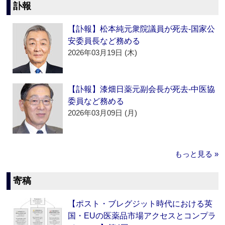
訃報
【訃報】松本純元衆院議員が死去‐国家公
安委員長など務める
2026年03月19日 (木)
【訃報】漆畑日薬元副会長が死去‐中医協
委員など務める
2026年03月09日 (月)
もっと見る »
寄稿
【ポスト・ブレグジット時代における英
国・EUの医薬品市場アクセスとコンプラ