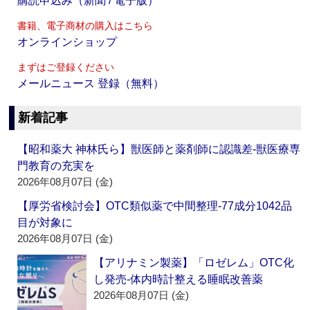
購読申込み（新聞 / 電子版）
書籍、電子商材の購入はこちら
オンラインショップ
まずはご登録ください
メールニュース 登録（無料）
新着記事
【昭和薬大 神林氏ら】獣医師と薬剤師に認識差‐獣医療専
門教育の充実を
2026年08月07日 (金)
【厚労省検討会】OTC類似薬で中間整理‐77成分1042品
目が対象に
2026年08月07日 (金)
【アリナミン製薬】「ロゼレム」OTC化
し発売‐体内時計整える睡眠改善薬
2026年08月07日 (金)