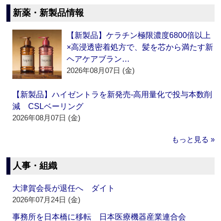
新薬・新製品情報
【新製品】ケラチン極限濃度6800倍以上
×高浸透密着処方で、髪を芯から満たす新
ヘアケアブラン…
2026年08月07日 (金)
【新製品】ハイゼントラを新発売‐高用量化で投与本数削
減 CSLベーリング
2026年08月07日 (金)
もっと見る »
人事・組織
大津賀会長が退任へ ダイト
2026年07月24日 (金)
事務所を日本橋に移転 日本医療機器産業連合会