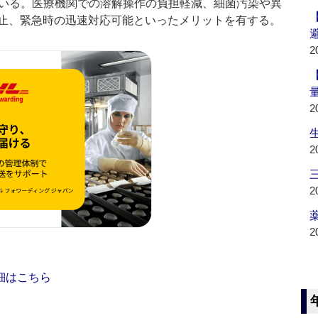
ている。医療機関での溶解操作の負担軽減、細菌汚染や異
止、緊急時の迅速対応可能といったメリットを有する。
2
2
2
2
薬
2
細はこちら