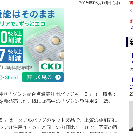
2015年06月08日 (月)
2
製剤「ゾシン配合点滴静注用バッグ４・５」（一般名：
2
を新発売した。既に販売中の「ゾシン静注用２・25、
５」は、ダブルバッグのキット製品で、上質の薬剤部に
シン静注用４・５」と同一の力価比１：８で、下室の溶