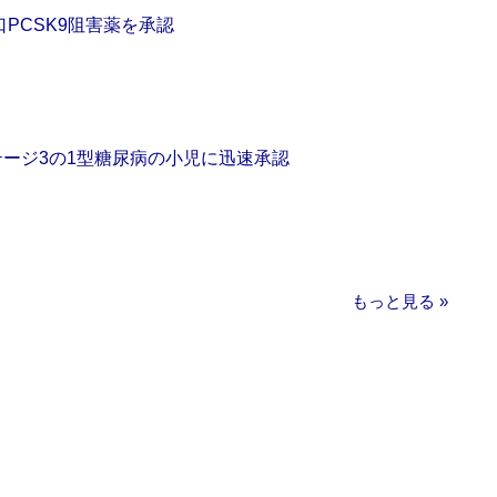
口PCSK9阻害薬を承認
をステージ3の1型糖尿病の小児に迅速承認
もっと見る »