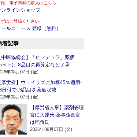
書籍、電子商材の購入はこちら
オンラインショップ
まずはご登録ください
メールニュース 登録（無料）
新着記事
【中医協総会】「ヒフデュラ」薬価
15％下げ‐8品目の再算定など了承
026年08月07日 (金)
【厚労省】ウェイリズに加算45％適用‐
13日付で13品目を薬価収載
026年08月07日 (金)
【厚労省人事】薬剤管理
官に大原氏‐薬事企画官
は稲角氏
2026年08月07日 (金)