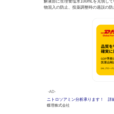
解液部に生理食塩水100mLを充填し
物混入の防止、投薬調整時の過誤の防
‐AD‐
ニトロソアミン分析承ります！ 詳
蝶理株式会社