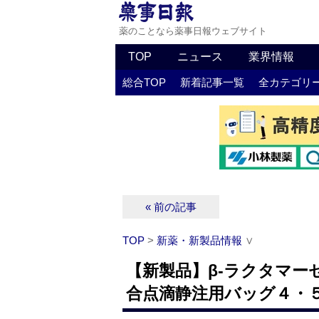
薬のことなら薬事日報ウェブサイト
TOP
ニュース
業界情報
総合TOP
新着記事一覧
全カテゴリ
« 前の記事
TOP
>
新薬・新製品情報
∨
【新製品】β-ラクタマー
合点滴静注用バッグ４・