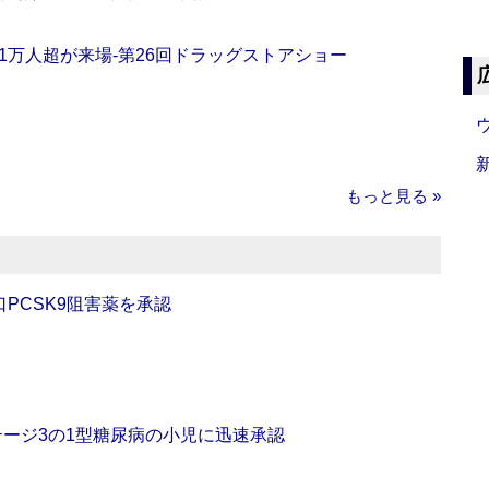
11万人超が来場‐第26回ドラッグストアショー
もっと見る »
口PCSK9阻害薬を承認
をステージ3の1型糖尿病の小児に迅速承認