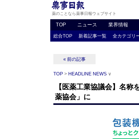
薬のことなら薬事日報ウェブサイト
TOP
ニュース
業界情報
総合TOP
新着記事一覧
全カテゴリ
« 前の記事
TOP
>
HEADLINE NEWS
∨
【医薬工業協議会】名称
薬協会」に