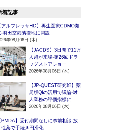
新着記事
【アルフレッサHD】再生医療CDMO拠
点‐羽田空港隣接地に開設
026年08月06日 (木)
【JACDS】3日間で11万
人超が来場‐第26回ドラ
ッグストアショー
2026年08月06日 (木)
【JP-QUEST研究班】薬
局版QIの活用で議論‐対
人業務の評価指標に
2026年08月06日 (木)
【PMDA】受付期間なしに事前相談‐放
射性薬で手続き円滑化