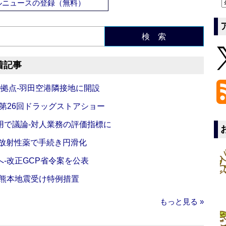
ルニュースの登録（無料）
検 索
着記事
O拠点‐羽田空港隣接地に開設
‐第26回ドラッグストアショー
活用で議論‐対人業務の評価指標に
‐放射性薬で手続き円滑化
‐改正GCP省令案を公表
‐熊本地震受け特例措置
もっと見る »