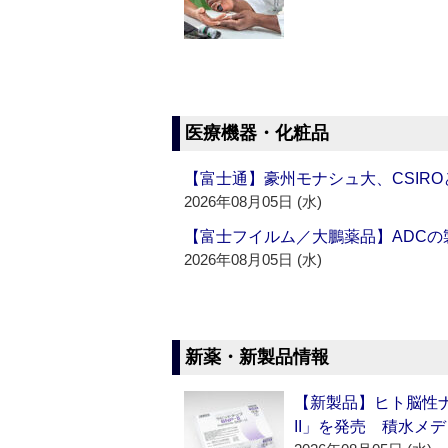
医療機器・化粧品
【富士通】豪州モナシュ大、CSIR
2026年08月05日 (水)
【富士フイルム／大鵬薬品】ADC
2026年08月05日 (水)
新薬・新製品情報
【新製品】ヒト脳性ナ
II」を発売 積水メデ