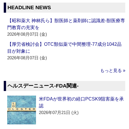
HEADLINE NEWS
【昭和薬大 神林氏ら】獣医師と薬剤師に認識差‐獣医療専
門教育の充実を
2026年08月07日 (金)
【厚労省検討会】OTC類似薬で中間整理‐77成分1042品
目が対象に
2026年08月07日 (金)
もっと見る »
ヘルスデーニュース‐FDA関連‐
米FDAが世界初の経口PCSK9阻害薬を承
認
2026年07月21日 (火)