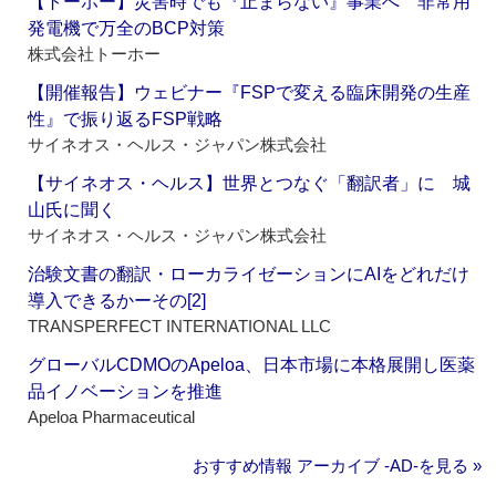
【トーホー】災害時でも『止まらない』事業へ 非常用
発電機で万全のBCP対策
株式会社トーホー
【開催報告】ウェビナー『FSPで変える臨床開発の生産
性』で振り返るFSP戦略
サイネオス・ヘルス・ジャパン株式会社
【サイネオス・ヘルス】世界とつなぐ「翻訳者」に 城
山氏に聞く
サイネオス・ヘルス・ジャパン株式会社
治験文書の翻訳・ローカライゼーションにAIをどれだけ
導入できるかーその[2]
TRANSPERFECT INTERNATIONAL LLC
グローバルCDMOのApeloa、日本市場に本格展開し医薬
品イノベーションを推進
Apeloa Pharmaceutical
おすすめ情報 アーカイブ ‐AD‐を見る »