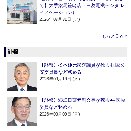
て】大手薬局笹崎店（三菱電機デジタル
イノベーション）
2026年07月31日 (金)
もっと見る »
訃報
【訃報】松本純元衆院議員が死去‐国家公
安委員長など務める
2026年03月19日 (木)
【訃報】漆畑日薬元副会長が死去‐中医協
委員など務める
2026年03月09日 (月)