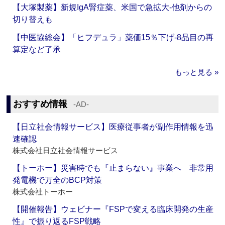
【大塚製薬】新規IgA腎症薬、米国で急拡大‐他剤からの
切り替えも
【中医協総会】「ヒフデュラ」薬価15％下げ‐8品目の再
算定など了承
もっと見る »
おすすめ情報
‐AD‐
【日立社会情報サービス】医療従事者が副作用情報を迅
速確認
株式会社日立社会情報サービス
【トーホー】災害時でも『止まらない』事業へ 非常用
発電機で万全のBCP対策
株式会社トーホー
【開催報告】ウェビナー『FSPで変える臨床開発の生産
性』で振り返るFSP戦略