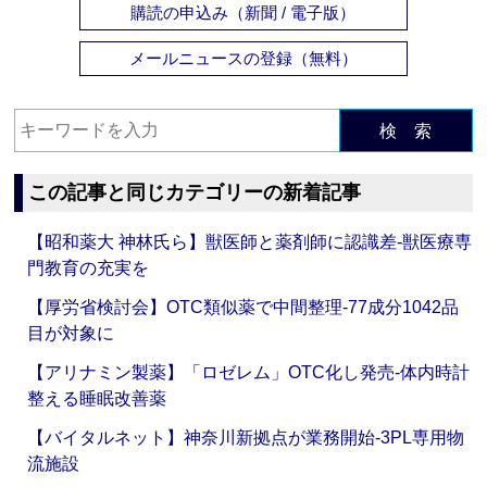
購読の申込み（新聞 / 電子版）
メールニュースの登録（無料）
検 索
この記事と同じカテゴリーの新着記事
【昭和薬大 神林氏ら】獣医師と薬剤師に認識差‐獣医療専
門教育の充実を
【厚労省検討会】OTC類似薬で中間整理‐77成分1042品
目が対象に
【アリナミン製薬】「ロゼレム」OTC化し発売‐体内時計
整える睡眠改善薬
【バイタルネット】神奈川新拠点が業務開始‐3PL専用物
流施設