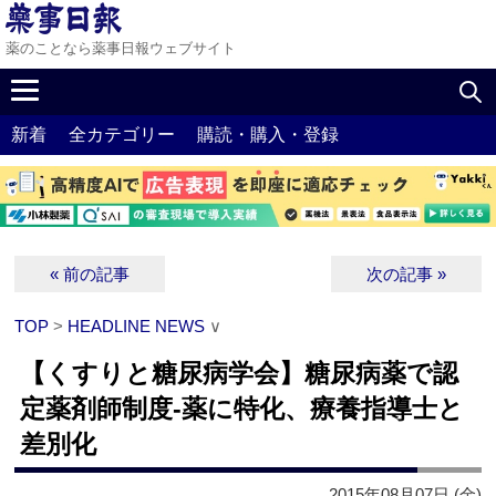
薬のことなら薬事日報ウェブサイト
新着
全カテゴリー
購読・購入・登録
« 前の記事
次の記事 »
TOP
>
HEADLINE NEWS
∨
【くすりと糖尿病学会】糖尿病薬で認
定薬剤師制度‐薬に特化、療養指導士と
差別化
2015年08月07日 (金)