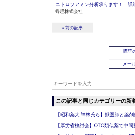
ニトロソアミン分析承ります！ 詳
蝶理株式会社
« 前の記事
購読の
メー
この記事と同じカテゴリーの新
【昭和薬大 神林氏ら】獣医師と薬剤
【厚労省検討会】OTC類似薬で中間整