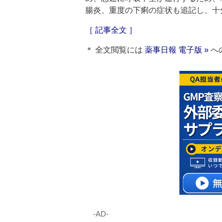
腸炎、重度の下痢の症状も追記し、十
［ 記事全文 ］
＊ 全文閲覧には
薬事日報 電子版 »
へ
‐AD‐