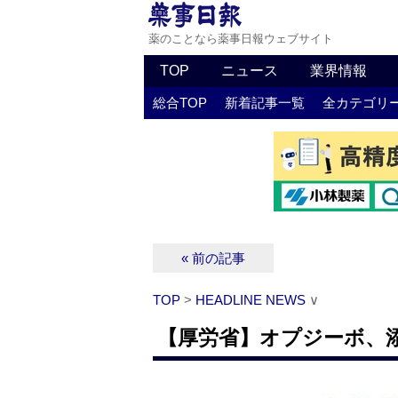
薬のことなら薬事日報ウェブサイト
TOP
ニュース
業界情報
総合TOP
新着記事一覧
全カテゴリ
« 前の記事
TOP
>
HEADLINE NEWS
∨
【厚労省】オプジーボ、