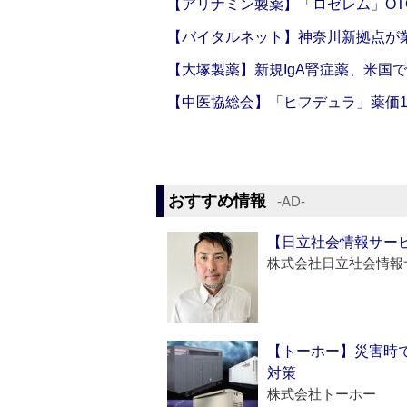
【アリナミン製薬】「ロゼレム」OT
【バイタルネット】神奈川新拠点が業
【大塚製薬】新規IgA腎症薬、米国
【中医協総会】「ヒフデュラ」薬価1
おすすめ情報
‐AD‐
【日立社会情報サー
株式会社日立社会情報
【トーホー】災害時
対策
株式会社トーホー