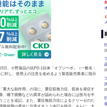
行
2
品
5日、小野薬品の抗PD-1抗体「オプジーボ」（一般名：
2
2件に対し、使用上の注意を改めるよう製造販売業者に指示
2
「重大な副作用」の項に、重症筋無力症、筋炎を発症す
2
垂、嚥下困難などの異常が認められた場合には投与を中
うことを追記。また、重症無筋力症によるクリーゼのた
会
呼吸状態の悪化に注意するよう改訂を指示。さらに、大