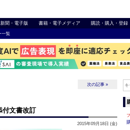
新聞・電子版
書籍・電子メディア
購読・購入・登録
ー一覧
次の記事 »
添付文書改訂
2015年09月18日 (金)