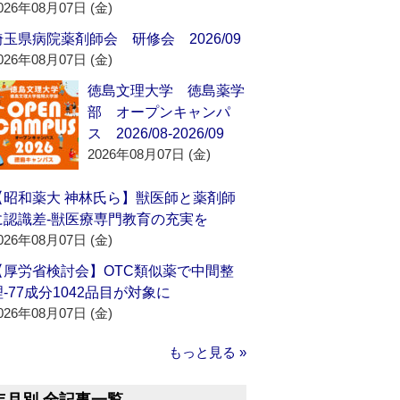
026年08月07日 (金)
埼玉県病院薬剤師会 研修会 2026/09
026年08月07日 (金)
徳島文理大学 徳島薬学
部 オープンキャンパ
ス 2026/08-2026/09
2026年08月07日 (金)
【昭和薬大 神林氏ら】獣医師と薬剤師
に認識差‐獣医療専門教育の充実を
026年08月07日 (金)
【厚労省検討会】OTC類似薬で中間整
理‐77成分1042品目が対象に
026年08月07日 (金)
もっと見る »