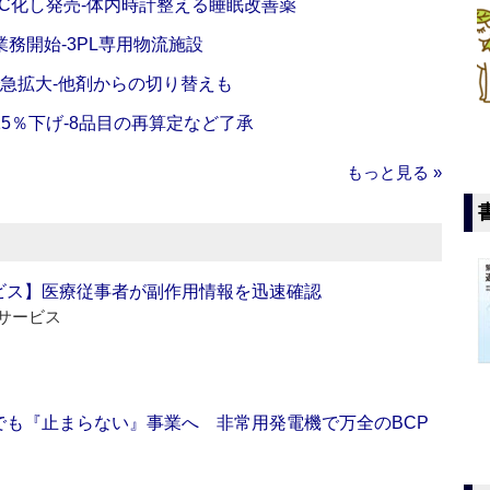
C化し発売‐体内時計整える睡眠改善薬
務開始‐3PL専用物流施設
で急拡大‐他剤からの切り替えも
5％下げ‐8品目の再算定など了承
もっと見る »
ビス】医療従事者が副作用情報を迅速確認
サービス
でも『止まらない』事業へ 非常用発電機で万全のBCP