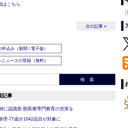
細はこちら
次の記事 »
申込み（新聞 / 電子版）
ルニュースの登録（無料）
検 索
着記事
師に認識差‐獣医療専門教育の充実を
理‐77成分1042品目が対象に