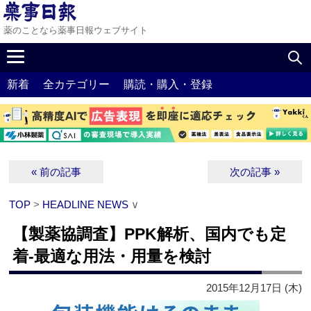
薬のことなら薬事日報ウェブサイト
新着
全カテゴリー
購読・購入・登録
« 前の記事
次の記事 »
TOP
>
HEADLINE NEWS
∨
【製薬協調査】PPK解析、国内でも定
着‐最適な用法・用量を検討
2015年12月17日 (木)