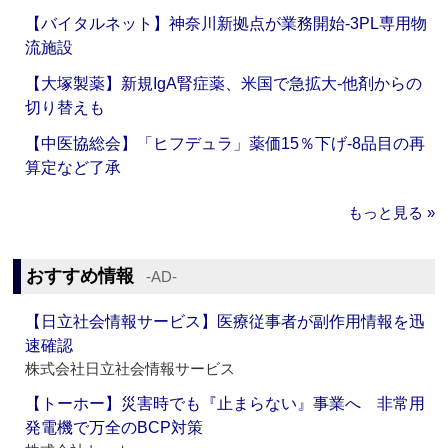
【バイタルネット】神奈川新拠点が業務開始‐3PL専用物
流施設
【大塚製薬】新規IgA腎症薬、米国で急拡大‐他剤からの
切り替えも
【中医協総会】「ヒフデュラ」薬価15％下げ‐8品目の再
算定など了承
もっと見る »
おすすめ情報
‐AD‐
【日立社会情報サービス】医療従事者が副作用情報を迅
速確認
株式会社日立社会情報サービス
【トーホー】災害時でも『止まらない』事業へ 非常用
発電機で万全のBCP対策