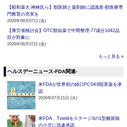
【昭和薬大 神林氏ら】獣医師と薬剤師に認識差‐獣医療専
門教育の充実を
2026年08月07日 (金)
【厚労省検討会】OTC類似薬で中間整理‐77成分1042品
目が対象に
2026年08月07日 (金)
もっと見る »
ヘルスデーニュース‐FDA関連‐
米FDAが世界初の経口PCSK9阻害薬を承
認
2026年07月21日 (火)
米FDA、Tzieldをステージ3の1型糖尿病
の小児に迅速承認