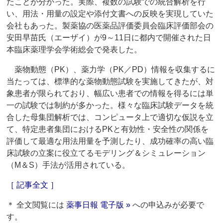
たことが分かった。実際、複数の試験での統合解析を行
い、用法・用量の設定や添付文書への反映を実現していた
会社もあった。製薬協の医薬品評価委員会臨床評価部会の
安田早苗氏（エーザイ）が9～11日に都内で開催された日
本臨床薬理学会学術総会で発表した。
薬物動態（PK）、薬力学（PK／PD）情報を収集するに
当たっては、標準的な薬物動態試験を実施してきたが、対
象患者が限られており、幅広い患者での情報を得るには単
一の試験では制約が多かった。様々な臨床試験データを統
合した母集団解析では、コンピュータ上で適切な仮説を立
て、特定患者集団におけるPKと有効性・安全性の関係を
評価して最適な用法用量を予測したり、成功確率の高い臨
床試験の立案に役立てるモデリング＆シミュレーション
（M＆S）手法が活用されている。
［ 記事全文 ］
＊ 全文閲覧には
薬事日報 電子版 »
への申込みが必要で
す。