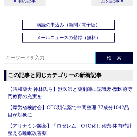
« 前の記事
次の記事 »
購読の申込み（新聞 / 電子版）
メールニュースの登録（無料）
検 索
この記事と同じカテゴリーの新着記事
【昭和薬大 神林氏ら】獣医師と薬剤師に認識差‐獣医療専
門教育の充実を
【厚労省検討会】OTC類似薬で中間整理‐77成分1042品
目が対象に
【アリナミン製薬】「ロゼレム」OTC化し発売‐体内時計
整える睡眠改善薬