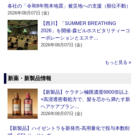
各社の「令和8年熊本地震」被災地への支援（順位不動）
2026年08月07日 (金)
【西川】「SUMMER BREATHING
2026」を開催‐森ビルホスピタリティーコ
ーポレーションとエステ…
2026年08月07日 (金)
もっと見る »
新薬・新製品情報
【新製品】ケラチン極限濃度6800倍以上
×高浸透密着処方で、髪を芯から満たす新
ヘアケアブラン…
2026年08月07日 (金)
【新製品】ハイゼントラを新発売‐高用量化で投与本数削