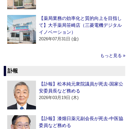
【薬局業務の効率化と質的向上を目指し
て】大手薬局笹崎店（三菱電機デジタル
イノベーション）
2026年07月31日 (金)
もっと見る »
訃報
【訃報】松本純元衆院議員が死去‐国家公
安委員長など務める
2026年03月19日 (木)
【訃報】漆畑日薬元副会長が死去‐中医協
委員など務める