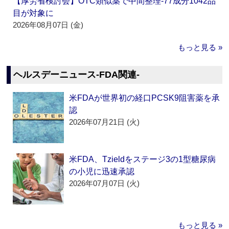
【厚労省検討会】OTC類似薬で中間整理‐77成分1042品
目が対象に
2026年08月07日 (金)
もっと見る »
ヘルスデーニュース‐FDA関連‐
米FDAが世界初の経口PCSK9阻害薬を承
認
2026年07月21日 (火)
米FDA、Tzieldをステージ3の1型糖尿病
の小児に迅速承認
2026年07月07日 (火)
もっと見る »