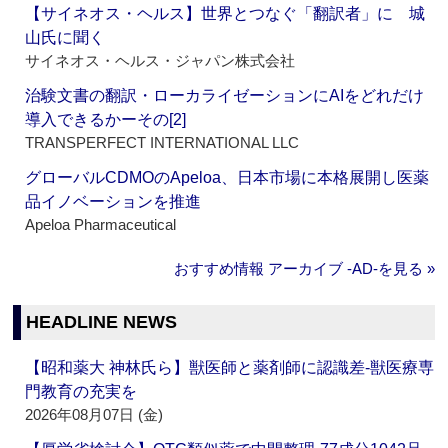
【サイネオス・ヘルス】世界とつなぐ「翻訳者」に 城
山氏に聞く
サイネオス・ヘルス・ジャパン株式会社
治験文書の翻訳・ローカライゼーションにAIをどれだけ
導入できるかーその[2]
TRANSPERFECT INTERNATIONAL LLC
グローバルCDMOのApeloa、日本市場に本格展開し医薬
品イノベーションを推進
Apeloa Pharmaceutical
おすすめ情報 アーカイブ ‐AD‐を見る »
HEADLINE NEWS
【昭和薬大 神林氏ら】獣医師と薬剤師に認識差‐獣医療専
門教育の充実を
2026年08月07日 (金)