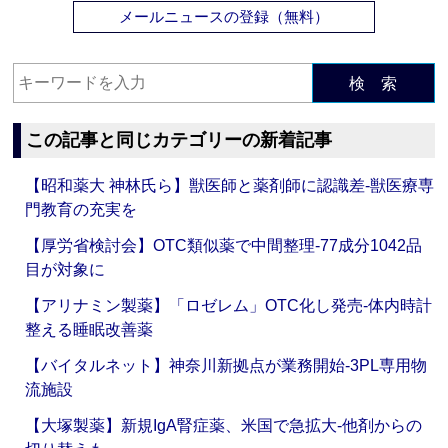
メールニュースの登録（無料）
検 索
この記事と同じカテゴリーの新着記事
【昭和薬大 神林氏ら】獣医師と薬剤師に認識差‐獣医療専
門教育の充実を
【厚労省検討会】OTC類似薬で中間整理‐77成分1042品
目が対象に
【アリナミン製薬】「ロゼレム」OTC化し発売‐体内時計
整える睡眠改善薬
【バイタルネット】神奈川新拠点が業務開始‐3PL専用物
流施設
【大塚製薬】新規IgA腎症薬、米国で急拡大‐他剤からの