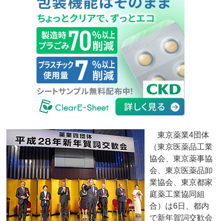
東京薬業4団体
（東京医薬品工業
協会、東京薬事協
会、東京医薬品卸
業協会、東京都家
庭薬工業協同組
合）は6日、都内
で新年賀詞交歓会