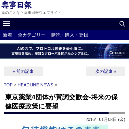
薬のことなら薬事日報ウェブサイト
新着
全カテゴリー
購読・購入・登録
« 前の記事
次の記事 »
TOP
>
HEADLINE NEWS
∨
東京薬業4団体が賀詞交歓会‐将来の保
健医療政策に要望
2016年01月08日 (金)