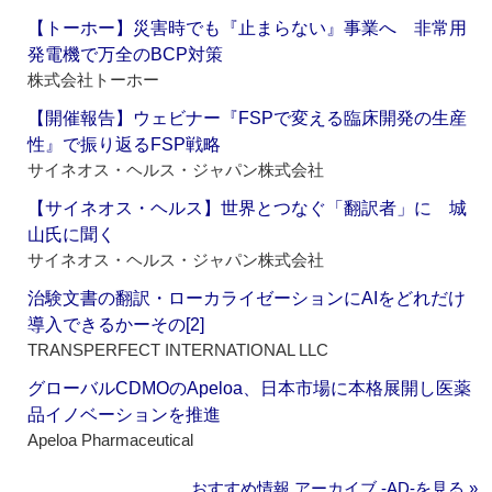
【トーホー】災害時でも『止まらない』事業へ 非常用
発電機で万全のBCP対策
株式会社トーホー
【開催報告】ウェビナー『FSPで変える臨床開発の生産
性』で振り返るFSP戦略
サイネオス・ヘルス・ジャパン株式会社
【サイネオス・ヘルス】世界とつなぐ「翻訳者」に 城
山氏に聞く
サイネオス・ヘルス・ジャパン株式会社
治験文書の翻訳・ローカライゼーションにAIをどれだけ
導入できるかーその[2]
TRANSPERFECT INTERNATIONAL LLC
グローバルCDMOのApeloa、日本市場に本格展開し医薬
品イノベーションを推進
Apeloa Pharmaceutical
おすすめ情報 アーカイブ ‐AD‐を見る »