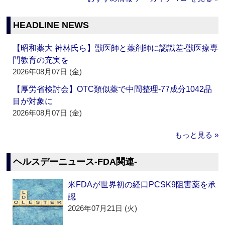
HEADLINE NEWS
【昭和薬大 神林氏ら】獣医師と薬剤師に認識差‐獣医療専
門教育の充実を
2026年08月07日 (金)
【厚労省検討会】OTC類似薬で中間整理‐77成分1042品
目が対象に
2026年08月07日 (金)
もっと見る »
ヘルスデーニュース‐FDA関連‐
米FDAが世界初の経口PCSK9阻害薬を承
認
2026年07月21日 (火)