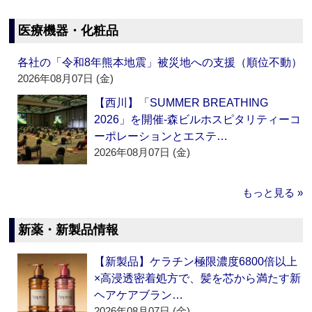
医療機器・化粧品
各社の「令和8年熊本地震」被災地への支援（順位不動）
2026年08月07日 (金)
【西川】「SUMMER BREATHING
2026」を開催‐森ビルホスピタリティーコ
ーポレーションとエステ…
2026年08月07日 (金)
もっと見る »
新薬・新製品情報
【新製品】ケラチン極限濃度6800倍以上
×高浸透密着処方で、髪を芯から満たす新
ヘアケアブラン…
2026年08月07日 (金)