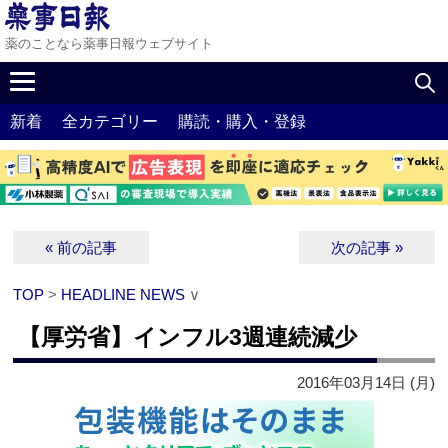
薬のことなら薬事日報ウェブサイト
新着
全カテゴリー
購読・購入・登録
« 前の記事
次の記事 »
TOP
>
HEADLINE NEWS
∨
【厚労省】インフル3週連続減少
2016年03月14日 (月)