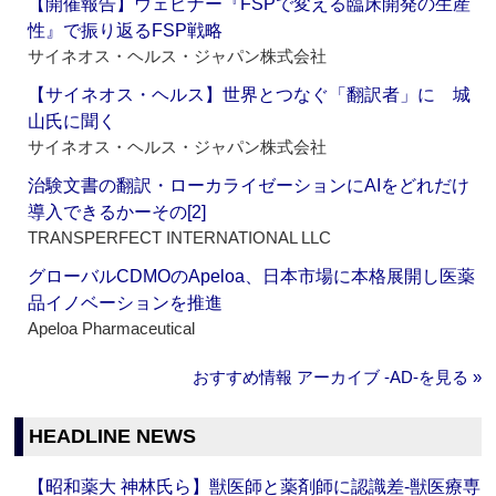
【開催報告】ウェビナー『FSPで変える臨床開発の生産
性』で振り返るFSP戦略
サイネオス・ヘルス・ジャパン株式会社
【サイネオス・ヘルス】世界とつなぐ「翻訳者」に 城
山氏に聞く
サイネオス・ヘルス・ジャパン株式会社
治験文書の翻訳・ローカライゼーションにAIをどれだけ
導入できるかーその[2]
TRANSPERFECT INTERNATIONAL LLC
グローバルCDMOのApeloa、日本市場に本格展開し医薬
品イノベーションを推進
Apeloa Pharmaceutical
おすすめ情報 アーカイブ ‐AD‐を見る »
HEADLINE NEWS
【昭和薬大 神林氏ら】獣医師と薬剤師に認識差‐獣医療専