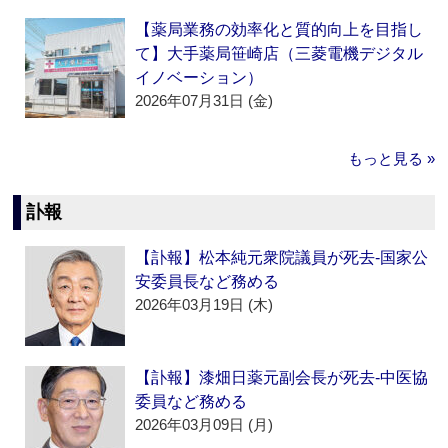
【薬局業務の効率化と質的向上を目指し
て】大手薬局笹崎店（三菱電機デジタル
イノベーション）
2026年07月31日 (金)
もっと見る »
訃報
【訃報】松本純元衆院議員が死去‐国家公
安委員長など務める
2026年03月19日 (木)
【訃報】漆畑日薬元副会長が死去‐中医協
委員など務める
2026年03月09日 (月)