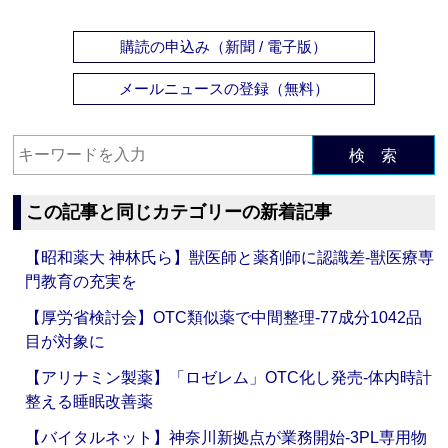
購読の申込み（新聞 / 電子版）
メールニュースの登録（無料）
検 索
この記事と同じカテゴリーの新着記事
【昭和薬大 神林氏ら】獣医師と薬剤師に認識差‐獣医療専
門教育の充実を
【厚労省検討会】OTC類似薬で中間整理‐77成分1042品
目が対象に
【アリナミン製薬】「ロゼレム」OTC化し発売‐体内時計
整える睡眠改善薬
【バイタルネット】神奈川新拠点が業務開始‐3PL専用物