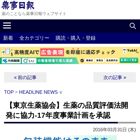
薬のことなら薬事日報ウェブサイト
新着
全カテゴリー
購読・購入・登録
« 前の記事
次の記事 »
TOP
>
HEADLINE NEWS
∨
【東京生薬協会】生薬の品質評価法開
発に協力‐17年度事業計画を承認
2016年03月31日 (木)