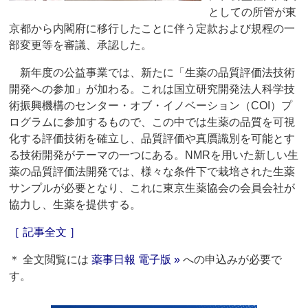
としての所管が東
京都から内閣府に移行したことに伴う定款および規程の一
部変更等を審議、承認した。
新年度の公益事業では、新たに「生薬の品質評価法技術
開発への参加」が加わる。これは国立研究開発法人科学技
術振興機構のセンター・オブ・イノベーション（COI）プ
ログラムに参加するもので、この中では生薬の品質を可視
化する評価技術を確立し、品質評価や真贋識別を可能とす
る技術開発がテーマの一つにある。NMRを用いた新しい生
薬の品質評価法開発では、様々な条件下で栽培された生薬
サンプルが必要となり、これに東京生薬協会の会員会社が
協力し、生薬を提供する。
［ 記事全文 ］
＊ 全文閲覧には
薬事日報 電子版 »
への申込みが必要で
す。