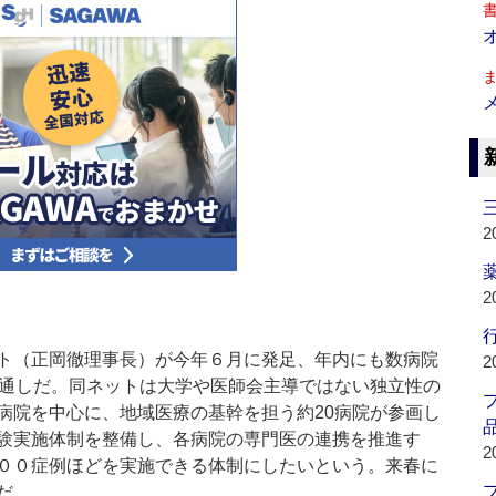
2
薬
2
行
ト（正岡徹理事長）が今年６月に発足、年内にも数病院
2
見通しだ。同ネットは大学や医師会主導ではない独立性の
病院を中心に、地域医療の基幹を担う約20病院が参画し
品
験実施体制を整備し、各病院の専門医の連携を推進す
2
００症例ほどを実施できる体制にしたいという。来春に
だ。