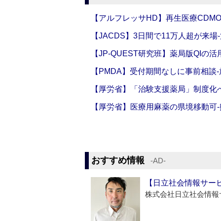
【アルフレッサHD】再生医療CDM
【JACDS】3日間で11万人超が来場
【JP-QUEST研究班】薬局版QIの
【PMDA】受付期間なしに事前相談
【厚労省】「治験支援薬局」制度化へ
【厚労省】医療用麻薬の県境移動可
おすすめ情報
‐AD‐
【日立社会情報サー
株式会社日立社会情報