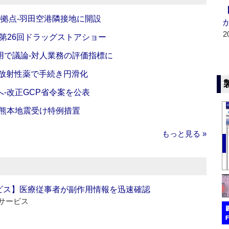
O拠点‐羽田空港隣接地に開設
2
‐第26回ドラッグストアショー
活用で議論‐対人業務の評価指標に
‐放射性薬で手続き円滑化
‐改正GCP省令案を公表
‐熊本地震受け特例措置
もっと見る »
ビス】医療従事者が副作用情報を迅速確認
サービス