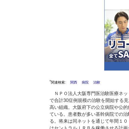
“
関連検索:
関西
病院
治験
ＮＰＯ法人大阪専門医治験医療ネッ
で合計30症例規模の治験を開始する
高い組織。大阪府下の公立病院や公的
ている。患者数が多い基幹病院での治
る。将来は同ネットを通じて年間１０
はセントラルＩＲＢを稼働させる計画