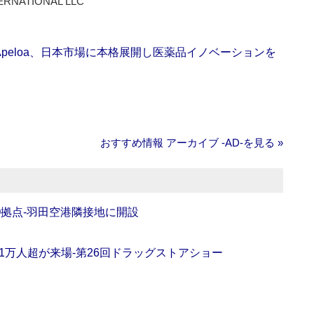
ERNATIONAL LLC
Apeloa、日本市場に本格展開し医薬品イノベーションを
おすすめ情報 アーカイブ ‐AD‐を見る »
O拠点‐羽田空港隣接地に開設
11万人超が来場‐第26回ドラッグストアショー