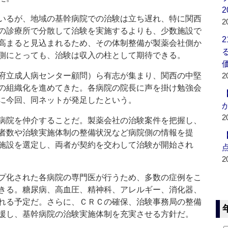
2
いるが、地域の基幹病院での治験は立ち遅れ、特に関西
2
の診療所で分散して治験を実施するよりも、少数施設で
高まると見込まれるため、その体制整備が製薬会社側か
側にとっても、治験は収入の柱として期待できる。
府立成人病センター顧問）ら有志が集まり、関西の中堅
2
の組織化を進めてきた。各病院の院長に声を掛け勉強会
に今回、同ネットが発足したという。
2
病院を仲介することだ。製薬会社の治験案件を把握し、
者数や治験実施体制の整備状況など病院側の情報を提
施設を選定し、両者が契約を交わして治験が開始され
2
プ化された各病院の専門医が行うため、多数の症例をこ
きる。糖尿病、高血圧、精神科、アレルギー、消化器、
れる予定だ。さらに、ＣＲＣの確保、治験事務局の整備
援し、基幹病院の治験実施体制を充実させる方針だ。