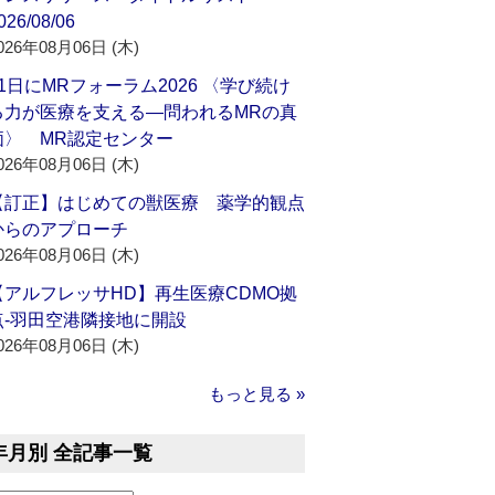
026/08/06
026年08月06日 (木)
21日にMRフォーラム2026 〈学び続け
る力が医療を支える―問われるMRの真
価〉 MR認定センター
026年08月06日 (木)
【訂正】はじめての獣医療 薬学的観点
からのアプローチ
026年08月06日 (木)
【アルフレッサHD】再生医療CDMO拠
点‐羽田空港隣接地に開設
026年08月06日 (木)
もっと見る »
年月別 全記事一覧