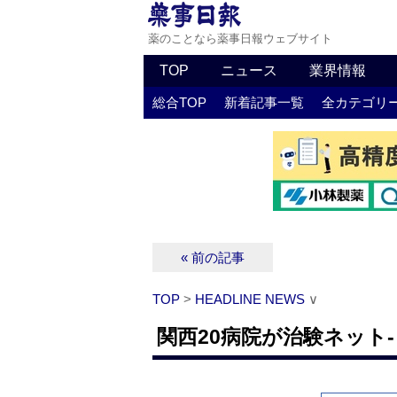
薬のことなら薬事日報ウェブサイト
TOP
ニュース
業界情報
総合TOP
新着記事一覧
全カテゴリ
« 前の記事
TOP
>
HEADLINE NEWS
∨
関西20病院が治験ネット‐