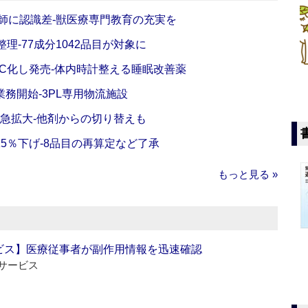
師に認識差‐獣医療専門教育の充実を
理‐77成分1042品目が対象に
C化し発売‐体内時計整える睡眠改善薬
務開始‐3PL専用物流施設
で急拡大‐他剤からの切り替えも
5％下げ‐8品目の再算定など了承
もっと見る »
ビス】医療従事者が副作用情報を迅速確認
サービス