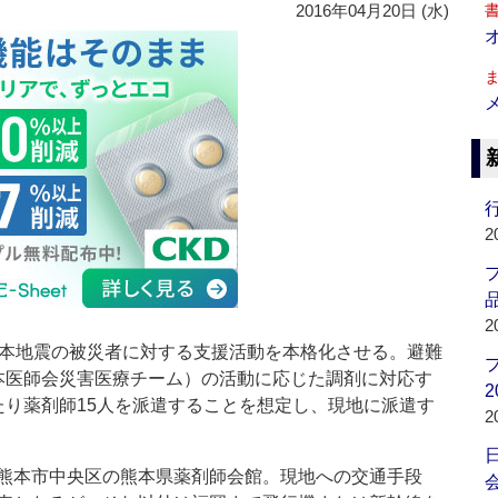
2016年04月20日 (水)
行
2
品
2
本地震の被災者に対する支援活動を本格化させる。避難
日本医師会災害医療チーム）の活動に応じた調剤に対応す
2
たり薬剤師15人を派遣することを想定し、現地に派遣す
2
熊本市中央区の熊本県薬剤師会館。現地への交通手段
会