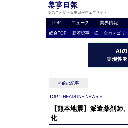
薬のことなら薬事日報ウェブサイト
TOP
ニュース
業界情報
総合TOP
新着記事一覧
全カテゴリ
« 前の記事
TOP
>
HEADLINE NEWS
∨
【熊本地震】派遣薬剤師
化