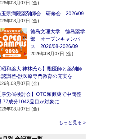
026年08月07日 (金)
埼玉県病院薬剤師会 研修会 2026/09
026年08月07日 (金)
徳島文理大学 徳島薬学
部 オープンキャンパ
ス 2026/08-2026/09
2026年08月07日 (金)
【昭和薬大 神林氏ら】獣医師と薬剤師
に認識差‐獣医療専門教育の充実を
026年08月07日 (金)
【厚労省検討会】OTC類似薬で中間整
理‐77成分1042品目が対象に
026年08月07日 (金)
もっと見る »