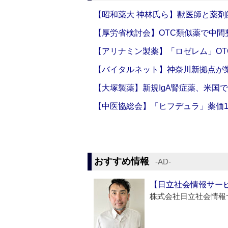
【昭和薬大 神林氏ら】獣医師と薬剤
【厚労省検討会】OTC類似薬で中間整
【アリナミン製薬】「ロゼレム」OT
【バイタルネット】神奈川新拠点が業
【大塚製薬】新規IgA腎症薬、米国
【中医協総会】「ヒフデュラ」薬価1
おすすめ情報
‐AD‐
【日立社会情報サー
株式会社日立社会情報