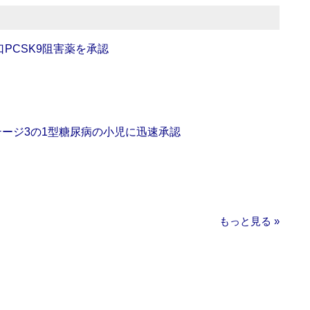
口PCSK9阻害薬を承認
をステージ3の1型糖尿病の小児に迅速承認
もっと見る »