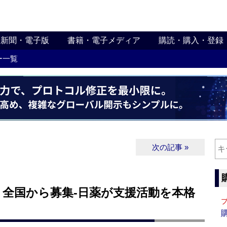
新聞・電子版
書籍・電子メディア
購読・購入・登録
ー一覧
次の記事 »
、全国から募集‐日薬が支援活動を本格