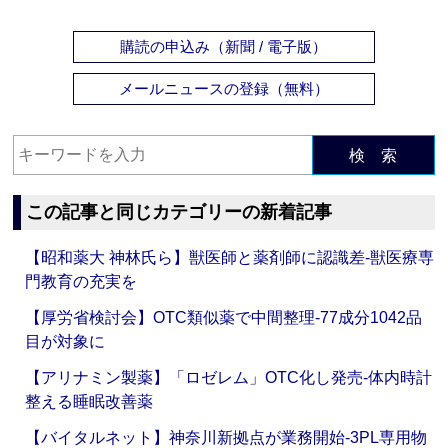
購読の申込み（新聞 / 電子版）
メールニュースの登録（無料）
検 索
この記事と同じカテゴリーの新着記事
【昭和薬大 神林氏ら】獣医師と薬剤師に認識差‐獣医療専
門教育の充実を
【厚労省検討会】OTC類似薬で中間整理‐77成分1042品
目が対象に
【アリナミン製薬】「ロゼレム」OTC化し発売‐体内時計
整える睡眠改善薬
【バイタルネット】神奈川新拠点が業務開始‐3PL専用物