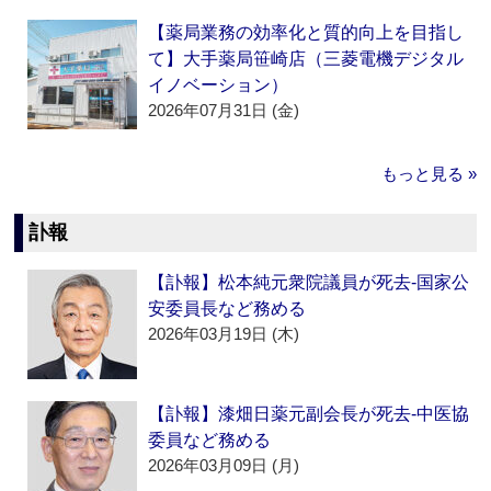
【薬局業務の効率化と質的向上を目指し
て】大手薬局笹崎店（三菱電機デジタル
イノベーション）
2026年07月31日 (金)
もっと見る »
訃報
【訃報】松本純元衆院議員が死去‐国家公
安委員長など務める
2026年03月19日 (木)
【訃報】漆畑日薬元副会長が死去‐中医協
委員など務める
2026年03月09日 (月)