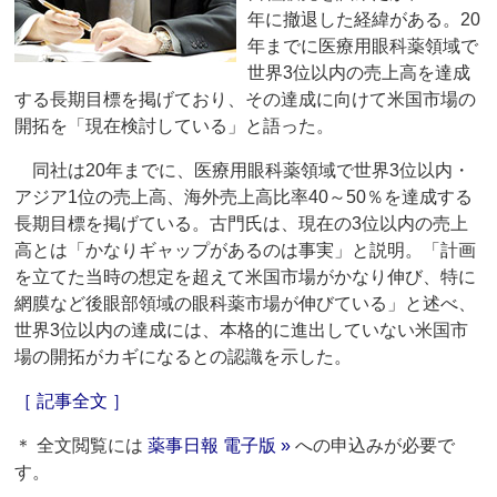
年に撤退した経緯がある。20
年までに医療用眼科薬領域で
世界3位以内の売上高を達成
する長期目標を掲げており、その達成に向けて米国市場の
開拓を「現在検討している」と語った。
同社は20年までに、医療用眼科薬領域で世界3位以内・
アジア1位の売上高、海外売上高比率40～50％を達成する
長期目標を掲げている。古門氏は、現在の3位以内の売上
高とは「かなりギャップがあるのは事実」と説明。「計画
を立てた当時の想定を超えて米国市場がかなり伸び、特に
網膜など後眼部領域の眼科薬市場が伸びている」と述べ、
世界3位以内の達成には、本格的に進出していない米国市
場の開拓がカギになるとの認識を示した。
［ 記事全文 ］
＊ 全文閲覧には
薬事日報 電子版 »
への申込みが必要で
す。