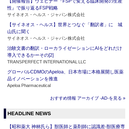
【開催報告】ウェビナー『FSPで変える臨床開発の生産
性』で振り返るFSP戦略
サイネオス・ヘルス・ジャパン株式会社
【サイネオス・ヘルス】世界とつなぐ「翻訳者」に 城
山氏に聞く
サイネオス・ヘルス・ジャパン株式会社
治験文書の翻訳・ローカライゼーションにAIをどれだけ
導入できるかーその[2]
TRANSPERFECT INTERNATIONAL LLC
グローバルCDMOのApeloa、日本市場に本格展開し医薬
品イノベーションを推進
Apeloa Pharmaceutical
おすすめ情報 アーカイブ ‐AD‐を見る »
HEADLINE NEWS
【昭和薬大 神林氏ら】獣医師と薬剤師に認識差‐獣医療専