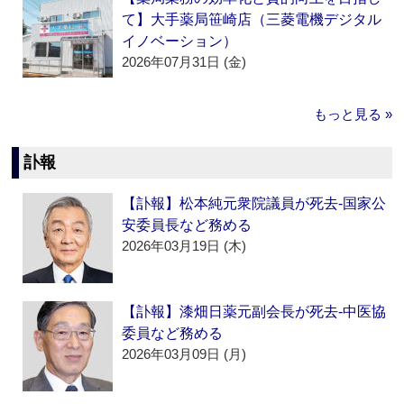
て】大手薬局笹崎店（三菱電機デジタル
イノベーション）
2026年07月31日 (金)
もっと見る »
訃報
【訃報】松本純元衆院議員が死去‐国家公
安委員長など務める
2026年03月19日 (木)
【訃報】漆畑日薬元副会長が死去‐中医協
委員など務める
2026年03月09日 (月)