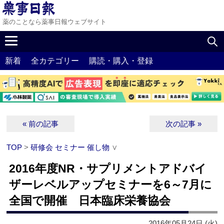
薬のことなら薬事日報ウェブサイト
新着
全カテゴリー
購読・購入・登録
« 前の記事
次の記事 »
TOP
>
研修会 セミナー 催し物
∨
2016年度NR・サプリメントアドバイ
ザーレベルアップセミナーを6～7月に
全国で開催 日本臨床栄養協会
2016年05月24日 (火)