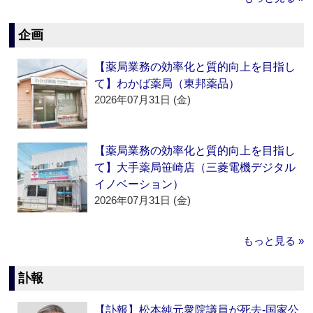
企画
【薬局業務の効率化と質的向上を目指し
て】わかば薬局（東邦薬品）
2026年07月31日 (金)
【薬局業務の効率化と質的向上を目指し
て】大手薬局笹崎店（三菱電機デジタル
イノベーション）
2026年07月31日 (金)
もっと見る »
訃報
【訃報】松本純元衆院議員が死去‐国家公