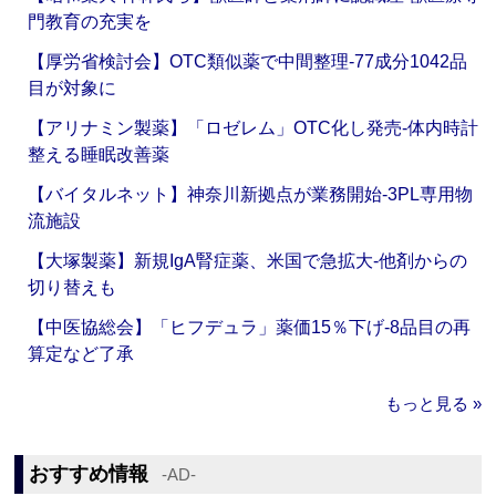
門教育の充実を
【厚労省検討会】OTC類似薬で中間整理‐77成分1042品
目が対象に
【アリナミン製薬】「ロゼレム」OTC化し発売‐体内時計
整える睡眠改善薬
【バイタルネット】神奈川新拠点が業務開始‐3PL専用物
流施設
【大塚製薬】新規IgA腎症薬、米国で急拡大‐他剤からの
切り替えも
【中医協総会】「ヒフデュラ」薬価15％下げ‐8品目の再
算定など了承
もっと見る »
おすすめ情報
‐AD‐