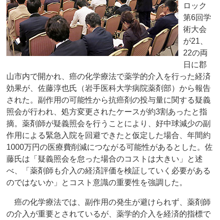
ロック
第6回学
術大会
が21、
22の両
日に郡
山市内で開かれ、癌の化学療法で薬学的介入を行った経済
効果が、佐藤淳也氏（岩手医科大学病院薬剤部）から報告
された。副作用の可能性から抗癌剤の投与量に関する疑義
照会が行われ、処方変更されたケースが約3割あったと指
摘。薬剤師が疑義照会を行うことにより、好中球減少の副
作用による緊急入院を回避できたと仮定した場合、年間約
1000万円の医療費削減につながる可能性があるとした。佐
藤氏は「疑義照会を怠った場合のコストは大きい」と述
べ、「薬剤師も介入の経済評価を検証していく必要がある
のではないか」とコスト意識の重要性を強調した。
癌の化学療法では、副作用の発生が避けられず、薬剤師
の介入が重要とされているが、薬学的介入を経済的指標で