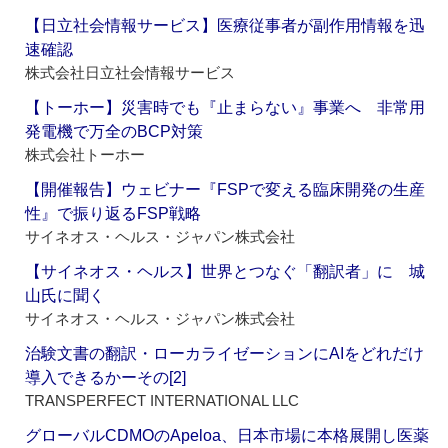
【日立社会情報サービス】医療従事者が副作用情報を迅
速確認
株式会社日立社会情報サービス
【トーホー】災害時でも『止まらない』事業へ 非常用
発電機で万全のBCP対策
株式会社トーホー
【開催報告】ウェビナー『FSPで変える臨床開発の生産
性』で振り返るFSP戦略
サイネオス・ヘルス・ジャパン株式会社
【サイネオス・ヘルス】世界とつなぐ「翻訳者」に 城
山氏に聞く
サイネオス・ヘルス・ジャパン株式会社
治験文書の翻訳・ローカライゼーションにAIをどれだけ
導入できるかーその[2]
TRANSPERFECT INTERNATIONAL LLC
グローバルCDMOのApeloa、日本市場に本格展開し医薬