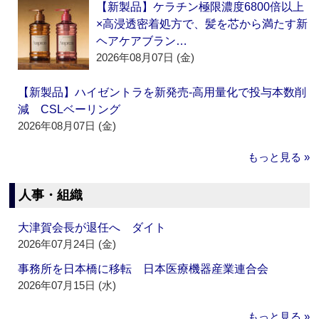
【新製品】ケラチン極限濃度6800倍以上
×高浸透密着処方で、髪を芯から満たす新
ヘアケアブラン…
2026年08月07日 (金)
【新製品】ハイゼントラを新発売‐高用量化で投与本数削
減 CSLベーリング
2026年08月07日 (金)
もっと見る »
人事・組織
大津賀会長が退任へ ダイト
2026年07月24日 (金)
事務所を日本橋に移転 日本医療機器産業連合会
2026年07月15日 (水)
もっと見る »