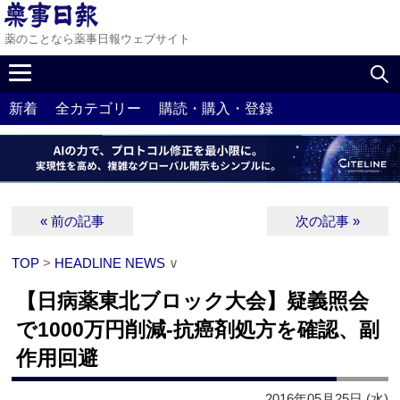
薬のことなら薬事日報ウェブサイト
新着
全カテゴリー
購読・購入・登録
« 前の記事
次の記事 »
TOP
>
HEADLINE NEWS
∨
【日病薬東北ブロック大会】疑義照会
で1000万円削減‐抗癌剤処方を確認、副
作用回避
2016年05月25日 (水)