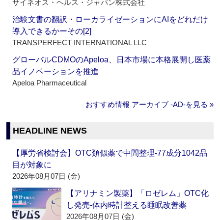
サイネオス・ヘルス・ジャパン株式会社
治験文書の翻訳・ローカライゼーションにAIをどれだけ
導入できるかーその[2]
TRANSPERFECT INTERNATIONAL LLC
グローバルCDMOのApeloa、日本市場に本格展開し医薬
品イノベーションを推進
Apeloa Pharmaceutical
おすすめ情報 アーカイブ ‐AD‐を見る »
HEADLINE NEWS
【厚労省検討会】OTC類似薬で中間整理‐77成分1042品
目が対象に
2026年08月07日 (金)
【アリナミン製薬】「ロゼレム」OTC化
し発売‐体内時計整える睡眠改善薬
2026年08月07日 (金)