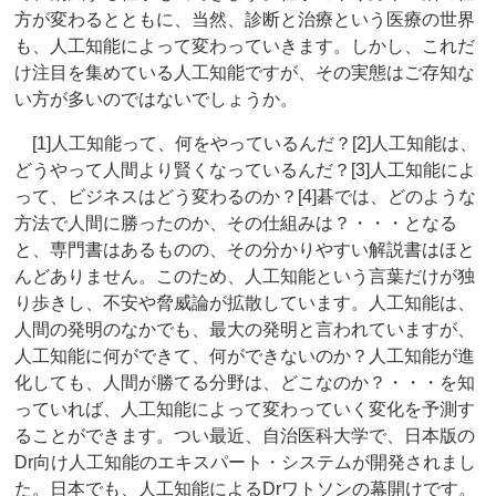
方が変わるとともに、当然、診断と治療という医療の世界
も、人工知能によって変わっていきます。しかし、これだ
け注目を集めている人工知能ですが、その実態はご存知な
い方が多いのではないでしょうか。
[1]人工知能って、何をやっているんだ？[2]人工知能は、
どうやって人間より賢くなっているんだ？[3]人工知能によ
って、ビジネスはどう変わるのか？[4]碁では、どのような
方法で人間に勝ったのか、その仕組みは？・・・となる
と、専門書はあるものの、その分かりやすい解説書はほと
んどありません。このため、人工知能という言葉だけが独
り歩きし、不安や脅威論が拡散しています。人工知能は、
人間の発明のなかでも、最大の発明と言われていますが、
人工知能に何ができて、何ができないのか？人工知能が進
化しても、人間が勝てる分野は、どこなのか？・・・を知
っていれば、人工知能によって変わっていく変化を予測す
ることができます。つい最近、自治医科大学で、日本版の
Dr向け人工知能のエキスパート・システムが開発されまし
た。日本でも、人工知能によるDrワトソンの幕開けです。