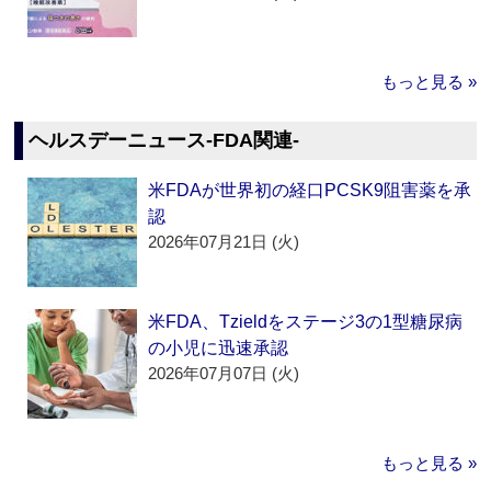
もっと見る »
ヘルスデーニュース‐FDA関連‐
米FDAが世界初の経口PCSK9阻害薬を承
認
2026年07月21日 (火)
米FDA、Tzieldをステージ3の1型糖尿病
の小児に迅速承認
2026年07月07日 (火)
もっと見る »