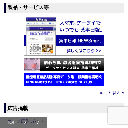
製品・サービス等
もっと見る »
広告掲載
ウェブ広告ガイド
TOP
∧
∨