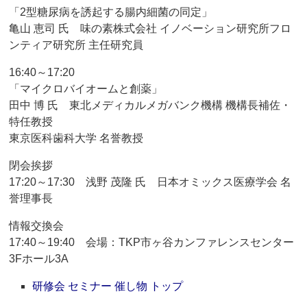
「2型糖尿病を誘起する腸内細菌の同定」
亀山 恵司 氏 味の素株式会社 イノベーション研究所フロ
ンティア研究所 主任研究員
16:40～17:20
「マイクロバイオームと創薬」
田中 博 氏 東北メディカルメガバンク機構 機構長補佐・
特任教授
東京医科歯科大学 名誉教授
閉会挨拶
17:20～17:30 浅野 茂隆 氏 日本オミックス医療学会 名
誉理事長
情報交換会
17:40～19:40 会場：TKP市ヶ谷カンファレンスセンター
3Fホール3A
研修会 セミナー 催し物 トップ