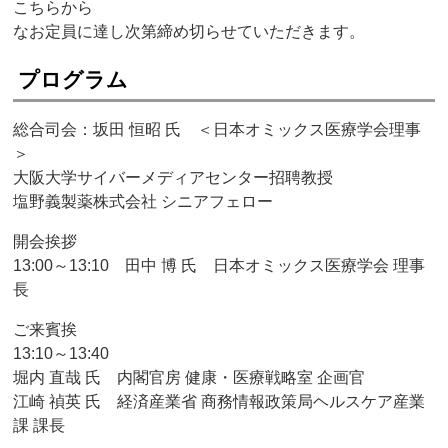
こちらから
なお定員に達し次第締め切らせていただきます。
プログラム
総合司会：坂田 恒昭 氏 ＜日本オミックス医療学会理事
＞
大阪大学サイバーメディアセンター招聘教授
塩野義製薬株式会社 シニアフェロー
開会挨拶
13:00～13:10 田中 博 氏 日本オミックス医療学会 理事
長
ご来賓挨
13:10～13:40
堀内 直哉 氏 内閣官房 健康・医療戦略室 企画官
江崎 禎英 氏 経済産業省 商務情報政策局ヘルスケア産業
課 課長