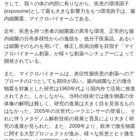
そして、我々の体の内部に有りながら、疾患の環境因子
(exposome)として最も大きな影響力をもつ環境因子は、腸
内細菌叢、マイクロバイオームである。
近年、疾患を持つ患者の細菌叢の異常な環境、正常的な腸
内細菌の分布多様性からの逸脱を、低分子医薬品、あるい
は細菌そのものを用いて、修正し疾病治療を目指す「マイ
クロバイオーム創薬」が様々な創薬ベンチュアーによって
開発されている。
また、マイクロバイオームは、炎症性腸疾患の創薬へのア
プローチの1つとしても期待が高い。腸内細菌などの微生
物叢を対象とした研究は1960年代より国内外で活発に推進
されてきた。しかしながら、当時の技術では微生物叢の全
体像の解明は難しく、研究の進展は大きく目を見張るもの
はなかった。2005年の次世代シークエンサーの登場し、そ
れに伴うメタゲノム解析技術の発展と普及により大きく研
究の進展が見られた。また、2008年より、欧米で微生物叢
に関する大型プロジェクトが進み、様々な疾患とヒト微生