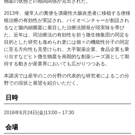
物叢の状態との相関関係が見出された。
2013年、健常人の糞便を潰瘍性大腸炎患者に移植する便移
植治療の有効性が実証され、バイオベンチャーが創設され
るなど腸内細菌叢に着目した治療法開発が現実味を帯び
た。近年は、同治療法の有効性を担う微生物集団の同定を
目的とした研究も進められ更には個々の機能性分子の同定
に至る方向性も見受けられ、大手製薬企業、食品企業も乗
り出すなどヒト微生物叢を画期的な創薬シーズ源として期
待する動きが産業界においても広がりつつある。
本講演では産学のこの分野の代表的な研究者によるこの分
野での現状と展望を紹介いただく。
日時
2016年6月24日(金)13:00～17:30
会場