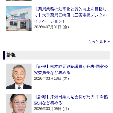
【薬局業務の効率化と質的向上を目指し
て】大手薬局笹崎店（三菱電機デジタル
イノベーション）
2026年07月31日 (金)
もっと見る »
訃報
【訃報】松本純元衆院議員が死去‐国家公
安委員長など務める
2026年03月19日 (木)
【訃報】漆畑日薬元副会長が死去‐中医協
委員など務める
2026年03月09日 (月)