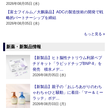
2026年08月05日 (水)
【富士フイルム／大鵬薬品】ADCの製造技術の開発で戦
略的パートナーシップを締結
2026年08月05日 (水)
もっと見る »
新薬・新製品情報
【新製品】ヒト脳性ナトリウム利尿ペプ
チドキット「ラピッドチップBNP-II」を
発売 積水メデ…
2026年08月05日 (水)
【新製品】親子の「おふろあがりのわち
ゃわちゃひと騒動」に着目‐「マー＆ミー
ラッテ」ボデ…
2026年08月03日 (月)