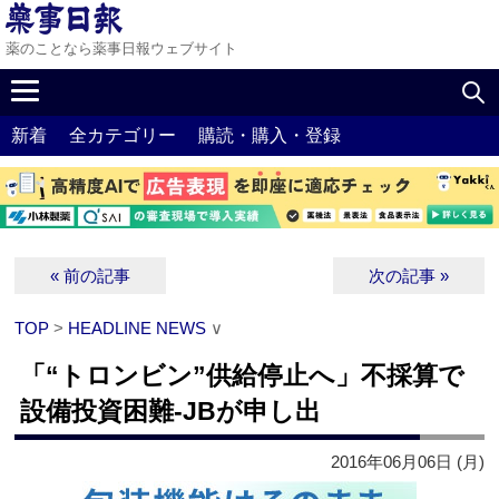
薬のことなら薬事日報ウェブサイト
新着
全カテゴリー
購読・購入・登録
« 前の記事
次の記事 »
TOP
>
HEADLINE NEWS
∨
「“トロンビン”供給停止へ」不採算で
設備投資困難‐JBが申し出
2016年06月06日 (月)