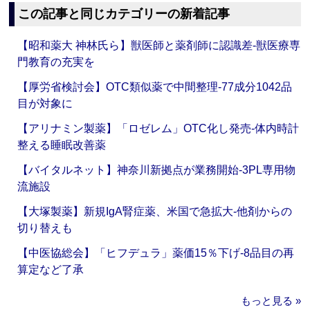
この記事と同じカテゴリーの新着記事
【昭和薬大 神林氏ら】獣医師と薬剤師に認識差‐獣医療専
門教育の充実を
【厚労省検討会】OTC類似薬で中間整理‐77成分1042品
目が対象に
【アリナミン製薬】「ロゼレム」OTC化し発売‐体内時計
整える睡眠改善薬
【バイタルネット】神奈川新拠点が業務開始‐3PL専用物
流施設
【大塚製薬】新規IgA腎症薬、米国で急拡大‐他剤からの
切り替えも
【中医協総会】「ヒフデュラ」薬価15％下げ‐8品目の再
算定など了承
もっと見る »