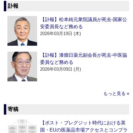
訃報
【訃報】松本純元衆院議員が死去‐国家公
安委員長など務める
2026年03月19日 (木)
【訃報】漆畑日薬元副会長が死去‐中医協
委員など務める
2026年03月09日 (月)
もっと見る »
寄稿
【ポスト・ブレグジット時代における英
国・EUの医薬品市場アクセスとコンプラ