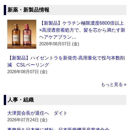
新薬・新製品情報
【新製品】ケラチン極限濃度6800倍以上
×高浸透密着処方で、髪を芯から満たす新
ヘアケアブラン…
2026年08月07日 (金)
【新製品】ハイゼントラを新発売‐高用量化で投与本数削
減 CSLベーリング
2026年08月07日 (金)
もっと見る »
人事・組織
大津賀会長が退任へ ダイト
2026年07月24日 (金)
事務所を日本橋に移転 日本医療機器産業連合会