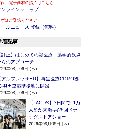
書籍、電子商材の購入はこちら
オンラインショップ
まずはご登録ください
メールニュース 登録（無料）
新着記事
【訂正】はじめての獣医療 薬学的観点
からのアプローチ
026年08月06日 (木)
【アルフレッサHD】再生医療CDMO拠
点‐羽田空港隣接地に開設
026年08月06日 (木)
【JACDS】3日間で11万
人超が来場‐第26回ドラ
ッグストアショー
2026年08月06日 (木)