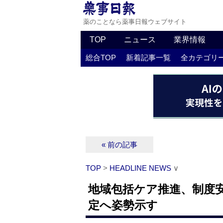
薬のことなら薬事日報ウェブサイト
TOP
ニュース
業界情報
総合TOP
新着記事一覧
全カテゴリ
« 前の記事
TOP
>
HEADLINE NEWS
∨
地域包括ケア推進、制度安
定へ姿勢示す