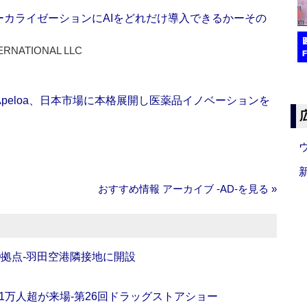
ーカライゼーションにAIをどれだけ導入できるかーその
ERNATIONAL LLC
Apeloa、日本市場に本格展開し医薬品イノベーションを
おすすめ情報 アーカイブ ‐AD‐を見る »
O拠点‐羽田空港隣接地に開設
11万人超が来場‐第26回ドラッグストアショー