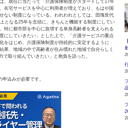
、就任に当たって「介護保険制度がスタートして17年
、在宅サービスを中心に利用者が増えており、もはや国
せない制度になっている。われわれとしては、団塊世代
以上となる25年を念頭に、きちんと機能する制度にしてい
、特に都市部を中心に急増する単身高齢者を支えられる
度にしていきたい」とした上で、「介護サービスの重点
化をはじめ、介護保険制度が持続的に安定するように
結果、地域の中で高齢者が住み慣れた地域で自分らしく
2
力で取り組んでいきたい」と抱負を語った。
行
2
の申込みが必要です。
品
2
2
2