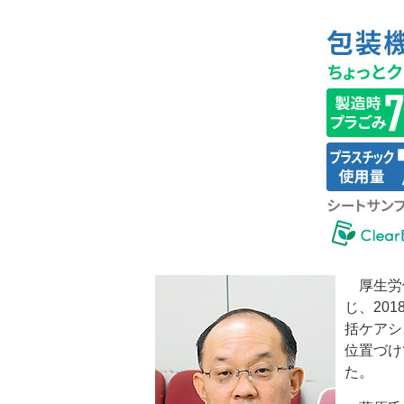
厚生労働
じ、20
括ケアシ
位置づけ
た。