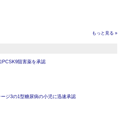
もっと見る »
口PCSK9阻害薬を承認
をステージ3の1型糖尿病の小児に迅速承認