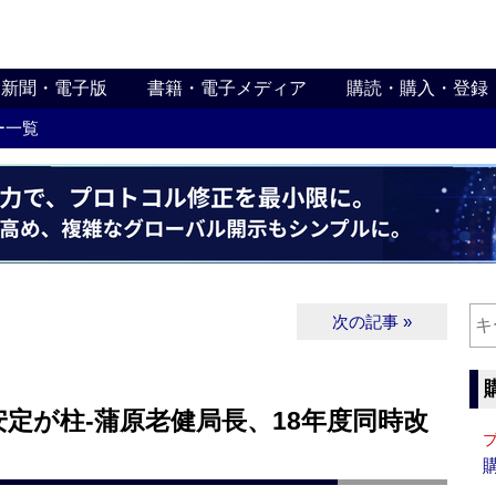
新聞・電子版
書籍・電子メディア
購読・購入・登録
ー一覧
次の記事 »
定が柱‐蒲原老健局長、18年度同時改