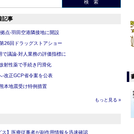
検 索
着記事
O拠点‐羽田空港隣接地に開設
‐第26回ドラッグストアショー
活用で議論‐対人業務の評価指標に
‐放射性薬で手続き円滑化
‐改正GCP省令案を公表
‐熊本地震受け特例措置
もっと見る »
ビス】医療従事者が副作用情報を迅速確認