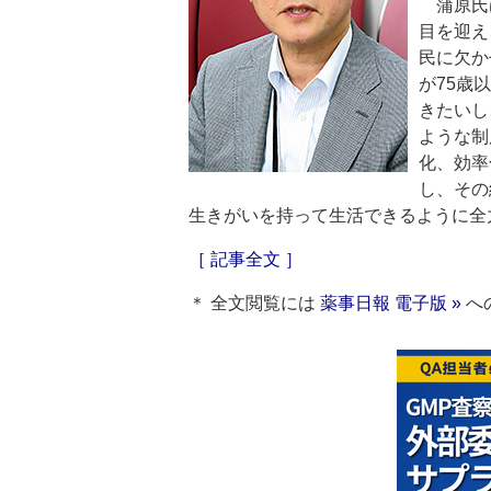
蒲原氏は
目を迎え
民に欠か
が75歳
きたいし
ような制
化、効率
し、その
生きがいを持って生活できるように全
［ 記事全文 ］
＊ 全文閲覧には
薬事日報 電子版 »
へ