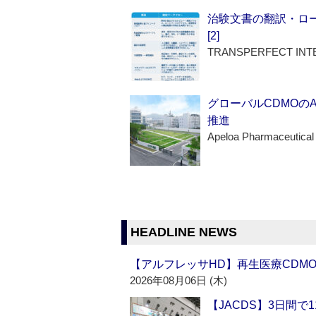
治験文書の翻訳・ロ
[2]
TRANSPERFECT INT
グローバルCDMOの
推進
Apeloa Pharmaceutical
HEADLINE NEWS
【アルフレッサHD】再生医療CDM
2026年08月06日 (木)
【JACDS】3日間で