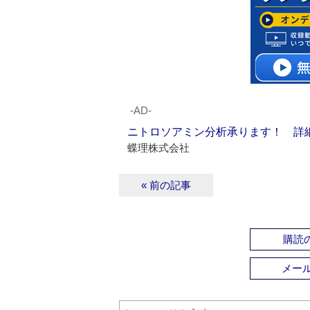
‐AD‐
ニトロソアミン分析承ります！ 詳
蝶理株式会社
« 前の記事
購読の
メー