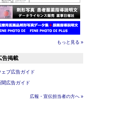
もっと見る »
広告掲載
ウェブ広告ガイド
新聞広告ガイド
広報・宣伝担当者の方へ »