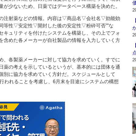
量が少ないため、日薬ではデータベース構築を決めた。
2
の注射薬などの情報。内容は▽商品名▽会社名▽効能効
等性▽安定性▽開封した後の安定性▽粉砕可否””な
セキュリティを付けたシステムを構築し、その上でフォ
2
を含めた各メーカーが自社製品の情報を入力していく方
め、各製薬メーカーに対して協力を求めていく。すでに
2
日薬の考えを示しているというが、基本的には団体を通
個別に協力を求めていく方針だ。スケジュールとして
が行われることを考慮し、6月末を目途にシステムの構想