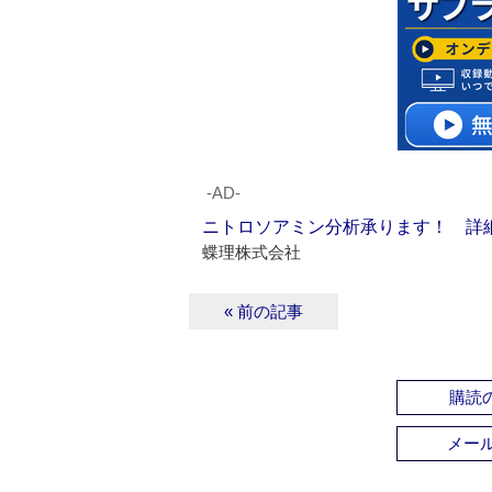
‐AD‐
ニトロソアミン分析承ります！ 詳
蝶理株式会社
« 前の記事
購読の
メー