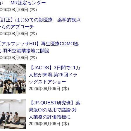
価〉 MR認定センター
026年08月06日 (木)
【訂正】はじめての獣医療 薬学的観点
からのアプローチ
026年08月06日 (木)
【アルフレッサHD】再生医療CDMO拠
点‐羽田空港隣接地に開設
026年08月06日 (木)
【JACDS】3日間で11万
人超が来場‐第26回ドラ
ッグストアショー
2026年08月06日 (木)
【JP-QUEST研究班】薬
局版QIの活用で議論‐対
人業務の評価指標に
2026年08月06日 (木)