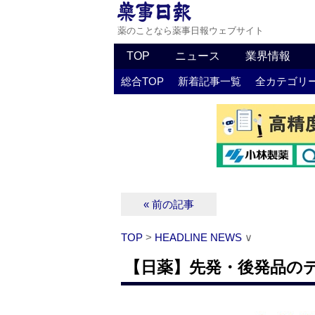
薬のことなら薬事日報ウェブサイト
TOP
ニュース
業界情報
総合TOP
新着記事一覧
全カテゴリ
« 前の記事
TOP
>
HEADLINE NEWS
∨
【日薬】先発・後発品の