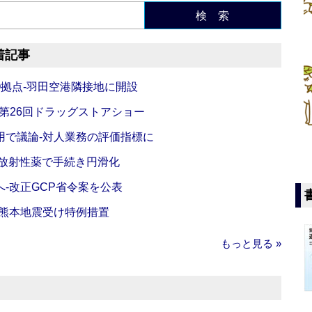
検 索
着記事
O拠点‐羽田空港隣接地に開設
‐第26回ドラッグストアショー
活用で議論‐対人業務の評価指標に
‐放射性薬で手続き円滑化
‐改正GCP省令案を公表
‐熊本地震受け特例措置
もっと見る »