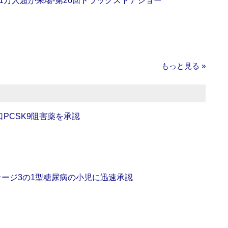
11万人超が来場‐第26回ドラッグストアショー
もっと見る »
口PCSK9阻害薬を承認
をステージ3の1型糖尿病の小児に迅速承認