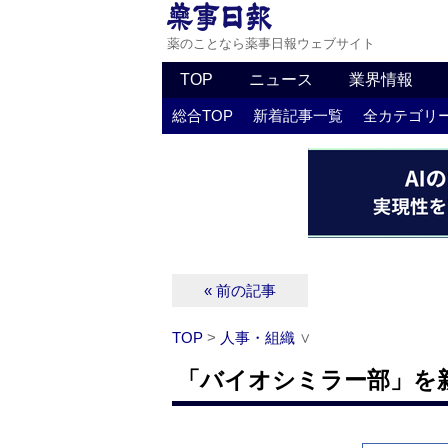
薬のことなら薬事日報ウェブサイト
TOP
ニュース
業界情報
総合TOP
新着記事一覧
全カテゴリ
« 前の記事
TOP
>
人事・組織
∨
「バイオシミラー部」を