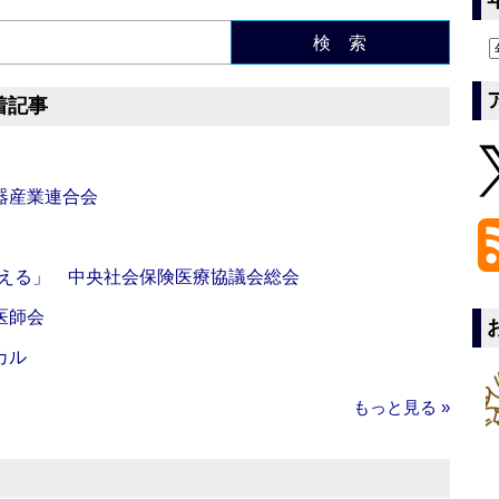
検 索
着記事
器産業連合会
伝える」 中央社会保険医療協議会総会
医師会
カル
もっと見る »