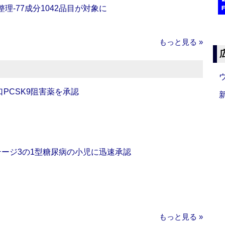
理‐77成分1042品目が対象に
もっと見る »
口PCSK9阻害薬を承認
をステージ3の1型糖尿病の小児に迅速承認
もっと見る »