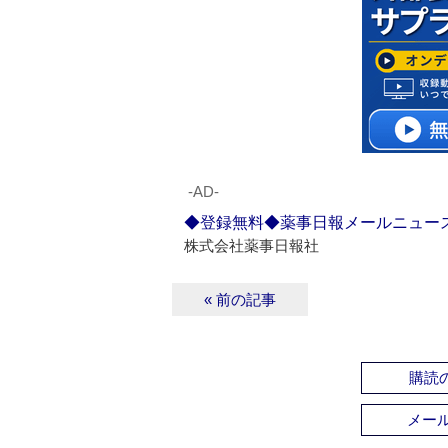
‐AD‐
◆登録無料◆薬事日報メールニュー
株式会社薬事日報社
« 前の記事
購読の
メー