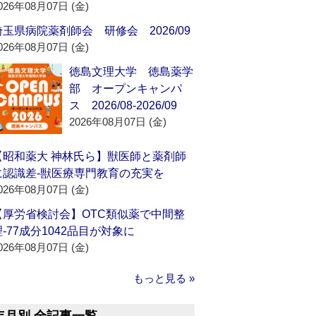
026年08月07日 (金)
埼玉県病院薬剤師会 研修会 2026/09
026年08月07日 (金)
徳島文理大学 徳島薬学
部 オープンキャンパ
ス 2026/08-2026/09
2026年08月07日 (金)
【昭和薬大 神林氏ら】獣医師と薬剤師
に認識差‐獣医療専門教育の充実を
026年08月07日 (金)
【厚労省検討会】OTC類似薬で中間整
理‐77成分1042品目が対象に
026年08月07日 (金)
もっと見る »