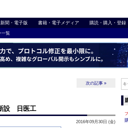
新聞・電子版
書籍・電子メディア
購読・購入・登録
ー一覧
次の記事 »
新設 日医工
2016年09月30日 (金)