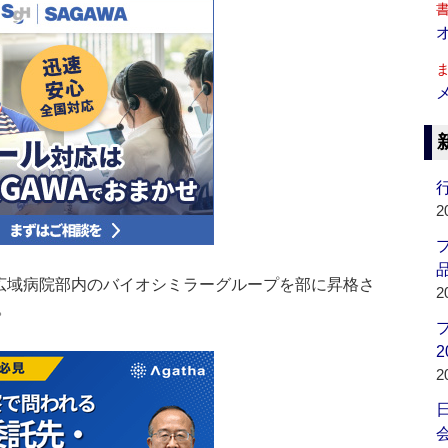
行
2
品
ー広域病院部内のバイオシミラーグループを部に昇格さ
2
。
2
2
会