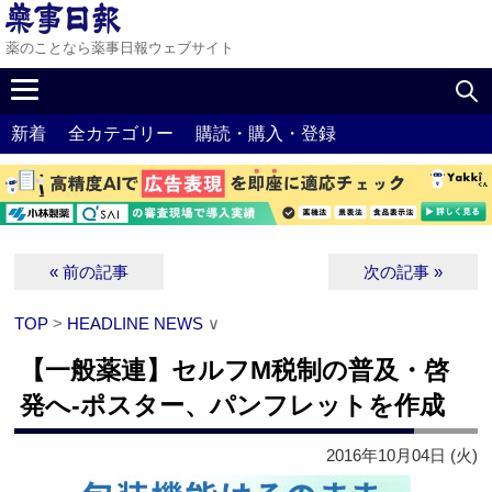
薬のことなら薬事日報ウェブサイト
新着
全カテゴリー
購読・購入・登録
« 前の記事
次の記事 »
TOP
>
HEADLINE NEWS
∨
【一般薬連】セルフM税制の普及・啓
発へ‐ポスター、パンフレットを作成
2016年10月04日 (火)