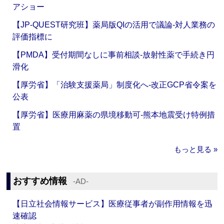
アショー
【JP-QUEST研究班】薬局版QIの活用で議論‐対人業務の
評価指標に
【PMDA】受付期間なしに事前相談‐放射性薬で手続き円
滑化
【厚労省】「治験支援薬局」制度化へ‐改正GCP省令案を
公表
【厚労省】医療用麻薬の県境移動可‐熊本地震受け特例措
置
もっと見る »
おすすめ情報
‐AD‐
【日立社会情報サービス】医療従事者が副作用情報を迅
速確認