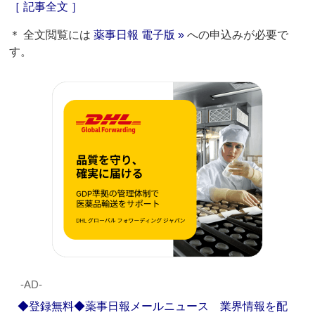
［ 記事全文 ］
＊ 全文閲覧には
薬事日報 電子版 »
への申込みが必要で
す。
‐AD‐
◆登録無料◆薬事日報メールニュース 業界情報を配