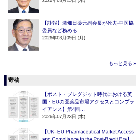
2026年03月19日 (木)
【訃報】漆畑日薬元副会長が死去‐中医協
委員など務める
2026年03月09日 (月)
もっと見る »
寄稿
【ポスト・ブレグジット時代における英
国・EUの医薬品市場アクセスとコンプラ
イアンス】第4回…
2026年07月23日 (木)
【UK–EU Pharmaceutical Market Access
and Compliance in the Post-Brexit Era】