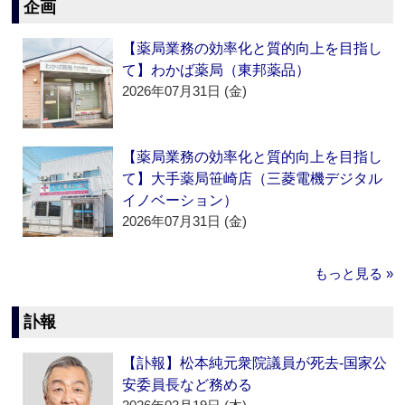
企画
【薬局業務の効率化と質的向上を目指し
て】わかば薬局（東邦薬品）
2026年07月31日 (金)
【薬局業務の効率化と質的向上を目指し
て】大手薬局笹崎店（三菱電機デジタル
イノベーション）
2026年07月31日 (金)
もっと見る »
訃報
【訃報】松本純元衆院議員が死去‐国家公
安委員長など務める