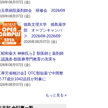
026年08月07日 (金)
埼玉県病院薬剤師会 研修会 2026/09
026年08月07日 (金)
徳島文理大学 徳島薬学
部 オープンキャンパ
ス 2026/08-2026/09
2026年08月07日 (金)
【昭和薬大 神林氏ら】獣医師と薬剤師
に認識差‐獣医療専門教育の充実を
026年08月07日 (金)
【厚労省検討会】OTC類似薬で中間整
理‐77成分1042品目が対象に
026年08月07日 (金)
もっと見る »