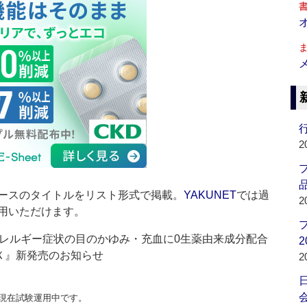
行
2
品
ースのタイトルをリスト形式で掲載。
YAKUNET
では過
2
用いただけます。
レルギー症状の目のかゆみ・充血に0生薬由来成分配合
2
Ｘ』新発売のお知らせ
2
会
現在試験運用中です。