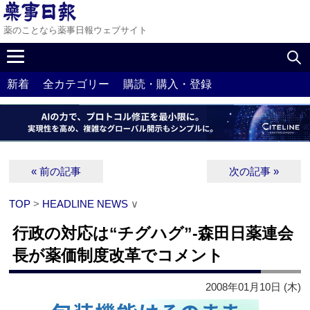
薬のことなら薬事日報ウェブサイト
新着
全カテゴリー
購読・購入・登録
« 前の記事
次の記事 »
TOP
>
HEADLINE NEWS
∨
行政の対応は“チグハグ”‐森田日薬連会
長が薬価制度改革でコメント
2008年01月10日 (木)