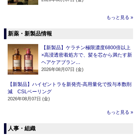
もっと見る »
新薬・新製品情報
【新製品】ケラチン極限濃度6800倍以上
×高浸透密着処方で、髪を芯から満たす新
ヘアケアブラン…
2026年08月07日 (金)
【新製品】ハイゼントラを新発売‐高用量化で投与本数削
減 CSLベーリング
2026年08月07日 (金)
もっと見る »
人事・組織