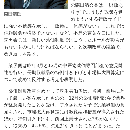
の森田清会長は、“財政あ
りき”でこうした政策を進
森田清氏
めようとする行政サイド
に強い不信感を示し、「政策に一体感がない」「これでは
信頼関係が構築できない」など、不満の言葉を口にした。
森田会長は「新しい薬価制度ではこうしたルールが影も形
もないものにしなければならない」と次期改革の議論で、
巻き返しを期す。
業界側は昨年8月と12月の中医協薬価専門部会で意見陳
述を行い、長期収載品の特例引き下げと市場拡大再算定に
ついて改めて反対する考えを表明した。
薬価制度改革をめぐって厚生労働省は、当初、業界にと
って厳しい案を示したものの、12月の薬価専門部会で業界
が猛反発したことを受け、了承された骨子では業界側の意
見も入れ、市場拡大再算定には激変緩和措置が導入された
ほか、特例引き下げも、前回上乗せされた2％がなくな
り、従来の「4～6％」の追加引き下げにとどまった。た