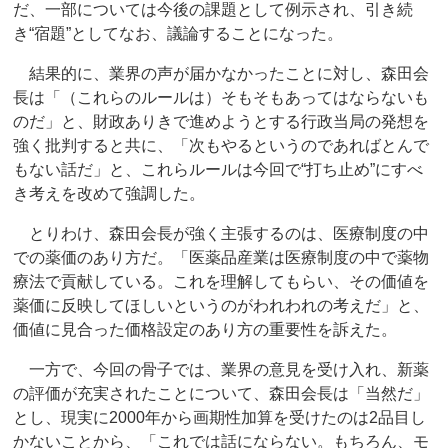
だ、一部については今後の課題として例示され、引き続
き“宿題”としてなお、議論することになった。
結果的に、業界の声が届かなかったことに対し、森田会
長は「（これらのルールは）そもそもあってはならないも
のだ」と、財政ありきで進めようとする行政当局の発想を
強く批判すると共に、「次もやるというのであればとんで
もない話だ」と、これらルールは今回で“打ち止め”にすべ
き考えを改めて強調した。
とりわけ、森田会長が強く主張するのは、医療制度の中
での薬価のあり方だ。「医薬品産業は医療制度の中で薬物
療法で貢献している。これを理解してもらい、その価値を
薬価に反映してほしいというのがわれわれの考えだ」と、
価値に見合った価格設定のあり方の重要性を訴えた。
一方で、今回の骨子では、業界の意見を受け入れ、新薬
の評価が充実されたことについて、森田会長は「当然だ」
とし、現実に2000年から画期性加算を受けたのは2品目し
かないことから、「これでは話にならない。もちろん、モ