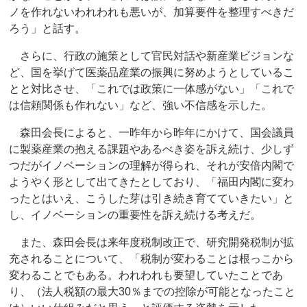
ノを作れないわれわれも悪いが、加算要件を整理すべきだ
ろう」と話す。
さらに、行政の施策として官民対話や新産業ビジョンな
ど、国を挙げて医薬品産業の振興に努めようとしているこ
とと対比させ、「これでは政策に一体感がない」「これで
は信頼関係も作れない」など、強い不信感を示した。
森田会長によると、一昨年から昨年にかけて、国会議員
に製薬産業の抱える課題やあるべき姿を訴え続け、少しず
つだがイノベーションの理解が得られ、それが安倍内閣で
ようやく形として出てきたとしており、「福田内閣に変わ
ったとはいえ、こうした芽は引き続き育てていきたい」と
し、イノベーションの重要性を訴え続ける考えだ。
また、森田会長は来年度税制改正で、研究開発税制が拡
充されることについて、「税制が変わることは根っこから
変わることでもある。われわれも要望していたことであ
り、（法人税額の最大30％までの控除が可能となったこと