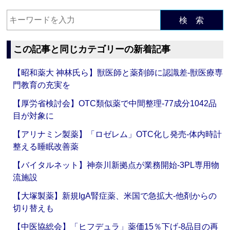
検 索
この記事と同じカテゴリーの新着記事
【昭和薬大 神林氏ら】獣医師と薬剤師に認識差‐獣医療専
門教育の充実を
【厚労省検討会】OTC類似薬で中間整理‐77成分1042品
目が対象に
【アリナミン製薬】「ロゼレム」OTC化し発売‐体内時計
整える睡眠改善薬
【バイタルネット】神奈川新拠点が業務開始‐3PL専用物
流施設
【大塚製薬】新規IgA腎症薬、米国で急拡大‐他剤からの
切り替えも
【中医協総会】「ヒフデュラ」薬価15％下げ‐8品目の再