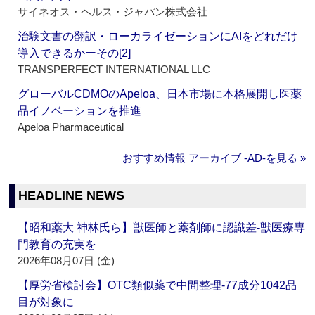
サイネオス・ヘルス・ジャパン株式会社
治験文書の翻訳・ローカライゼーションにAIをどれだけ
導入できるかーその[2]
TRANSPERFECT INTERNATIONAL LLC
グローバルCDMOのApeloa、日本市場に本格展開し医薬
品イノベーションを推進
Apeloa Pharmaceutical
おすすめ情報 アーカイブ ‐AD‐を見る »
HEADLINE NEWS
【昭和薬大 神林氏ら】獣医師と薬剤師に認識差‐獣医療専
門教育の充実を
2026年08月07日 (金)
【厚労省検討会】OTC類似薬で中間整理‐77成分1042品
目が対象に