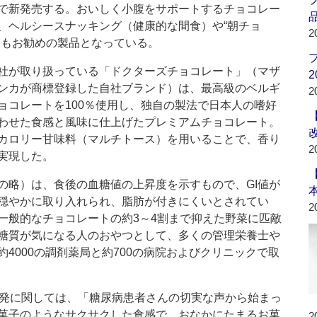
で新発売する。おいしく小腹をサポートするチョコレー
品
、ヘルシースナッキング（健康的な間食）や“朝チョ
2
にもお勧めの製品となっている。
が取り扱っている「ドクターズチョコレート」（マザ
2
ンカが商標登録した自社ブランド）は、最高級のベルギ
2
ョコレートを100％使用し、独自の製法で日本人の嗜好
わせた食感と風味に仕上げたプレミアムチョコレート。
カロリー甘味料（マルチトース）を用いることで、香り
2
実現した。
の略）は、食後の血糖値の上昇度を示すもので、GI値が
穏やかに取り入れられ、脂肪が付きにくいとされてい
2
一般的なチョコレートの約3～4割まで抑えた野菜に匹敵
、糖質が気になる人のおやつとして、多くの管理栄養士や
4000の調剤薬局と約700の病院およびクリニックで取
開発に関しては、「糖尿病患者さんの切実な声から始まっ
菓子のようなサクサクした食感で、おなかにたまるお菓
2