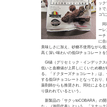
ック
トで
コ”
同社
ーレ
ーチ
に合
美味しさに加え、砂糖不使用ながら低
高く深い味わいの低GIチョコレートを
GI値（グリセミック・インデックス
低いと血糖値が上昇しにくいため糖が
る。「ドクターズチョコレート」は、
する低GIチョコレートとなっており
薬剤師からも推奨され、同社によると約
り扱われているという。
新製品の「サクッtoCOBARA」の
た」（池田代表）という。「スナック