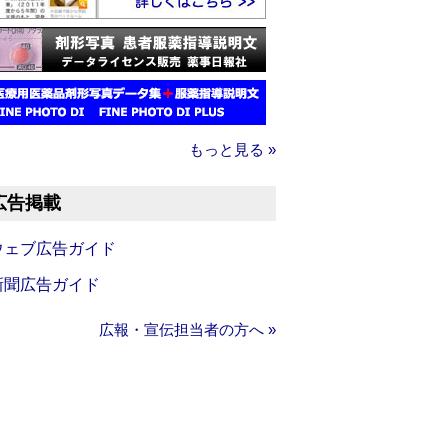
もっと見る »
広告掲載
ウェブ広告ガイド
新聞広告ガイド
広報・宣伝担当者の方へ »