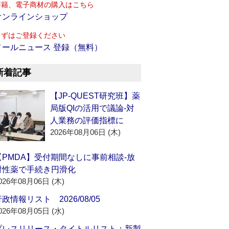
書籍、電子商材の購入はこちら
オンラインショップ
まずはご登録ください
メールニュース 登録（無料）
新着記事
【JP-QUEST研究班】薬
局版QIの活用で議論‐対
人業務の評価指標に
2026年08月06日 (木)
【PMDA】受付期間なしに事前相談‐放
射性薬で手続き円滑化
026年08月06日 (木)
政情報リスト 2026/08/05
026年08月05日 (水)
プレスリリース・タイトルリスト：新製