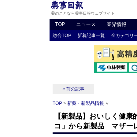
薬のことなら薬事日報ウェブサイト
TOP
ニュース
業界情報
総合TOP
新着記事一覧
全カテゴリ
« 前の記事
TOP
>
新薬・新製品情報
∨
【新製品】おいしく健康
コ」から新製品 マザー