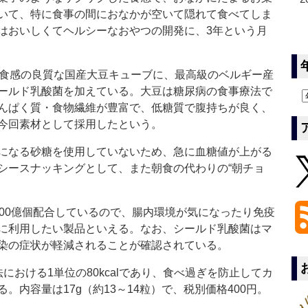
いて、特に食事の間におなかが空いて隠れて食べてしま
はおいしくてヘルシーなおやつの開発に、3年という月
ク食感の良質な国産大豆キューブに、最高級のベルギー産
ールド乳酸菌を加えている。大豆は糖尿病の食事療法で
んぱく質・食物繊維が豊富で、低糖質で腹持ちが良く、
、今回素材として採用したという。
になる砂糖を使用していないため、急に血糖値が上がる
シースナッキングとして、また朝食の代わりの“朝チョ
00億個配合しているので、腸内環境が気になったり免疫
に利用したい製品といえる。なお、シールド乳酸菌はマ
染の症状が軽減されることが確認されている。
おける1単位の80kcalであり、食べ過ぎを防止してカ
内容量は17g（約13～14粒）で、税別価格400円。