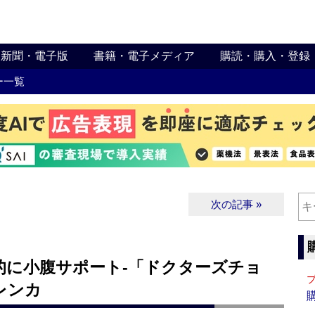
新聞・電子版
書籍・電子メディア
購読・購入・登録
ー一覧
次の記事 »
的に小腹サポート‐「ドクターズチョ
レンカ