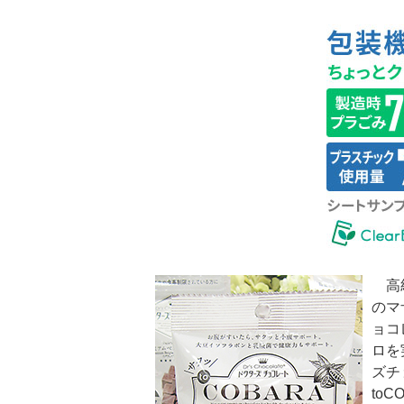
高級
のマ
ョコ
ロを
ズチ
to