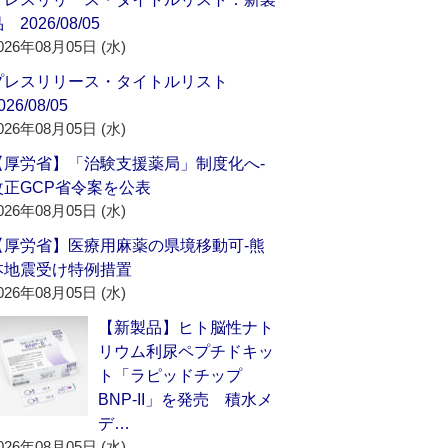
 2026/08/05
026年08月05日 (水)
プレスリリース・タイトルリスト
026/08/05
026年08月05日 (水)
【厚労省】「治験支援薬局」制度化へ‐
改正GCP省令案を公表
026年08月05日 (水)
【厚労省】医療用麻薬の県境移動可‐熊
本地震受け特例措置
026年08月05日 (水)
【新製品】ヒト脳性ナト
リウム利尿ペプチドキッ
ト「ラピッドチップ
BNP-II」を発売 積水メ
デ…
026年08月05日 (水)