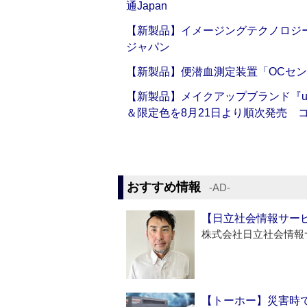
通Japan
【新製品】イメージングテクノロジー「Sm
ジャパン
【新製品】便潜血測定装置「OCセン
【新製品】メイクアップブランド『up2
＆限定色を8月21日より順次発売 
おすすめ情報
‐AD‐
【日立社会情報サー
株式会社日立社会情報
【トーホー】災害時