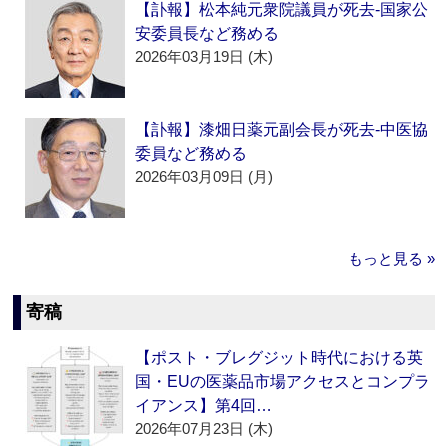
【訃報】松本純元衆院議員が死去‐国家公
安委員長など務める
2026年03月19日 (木)
【訃報】漆畑日薬元副会長が死去‐中医協
委員など務める
2026年03月09日 (月)
もっと見る »
寄稿
【ポスト・ブレグジット時代における英
国・EUの医薬品市場アクセスとコンプラ
イアンス】第4回…
2026年07月23日 (木)