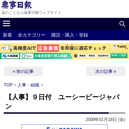
薬のことなら薬事日報ウェブサイト
新着
全カテゴリー
購読・購入・登録
« 前の記事
次の記事 »
TOP
>
人事・組織
∨
【人事】９日付 ユーシービージャパ
ン
2008年01月18日 (金)