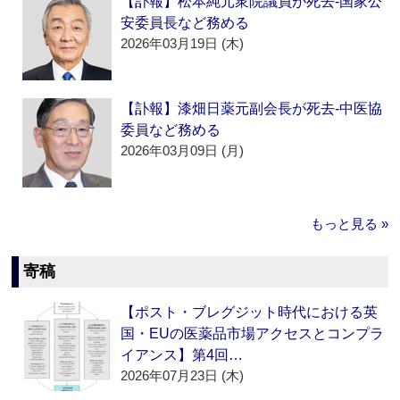
【訃報】松本純元衆院議員が死去‐国家公
安委員長など務める
2026年03月19日 (木)
【訃報】漆畑日薬元副会長が死去‐中医協
委員など務める
2026年03月09日 (月)
もっと見る »
寄稿
【ポスト・ブレグジット時代における英
国・EUの医薬品市場アクセスとコンプラ
イアンス】第4回…
2026年07月23日 (木)