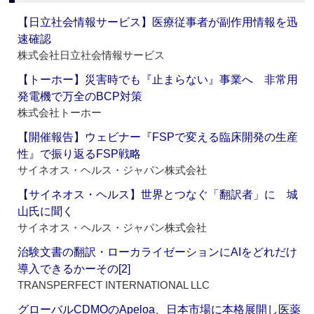
【日立社会情報サービス】医療従事者が副作用情報を迅
速確認
株式会社日立社会情報サービス
【トーホー】災害時でも『止まらない』事業へ 非常用
発電機で万全のBCP対策
株式会社トーホー
【開催報告】ウェビナー『FSPで変える臨床開発の生産
性』で振り返るFSP戦略
サイネオス・ヘルス・ジャパン株式会社
【サイネオス・ヘルス】世界とつなぐ「翻訳者」に 城
山氏に聞く
サイネオス・ヘルス・ジャパン株式会社
治験文書の翻訳・ローカライゼーションにAIをどれだけ
導入できるかーその[2]
TRANSPERFECT INTERNATIONAL LLC
グローバルCDMOのApeloa、日本市場に本格展開し医薬