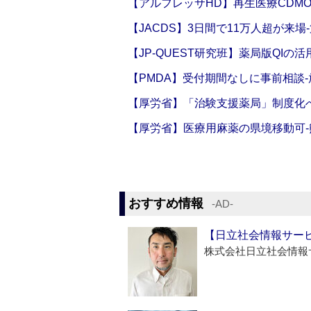
【アルフレッサHD】再生医療CDM
【JACDS】3日間で11万人超が来場
【JP-QUEST研究班】薬局版QIの
【PMDA】受付期間なしに事前相談
【厚労省】「治験支援薬局」制度化へ
【厚労省】医療用麻薬の県境移動可
おすすめ情報
‐AD‐
【日立社会情報サー
株式会社日立社会情報