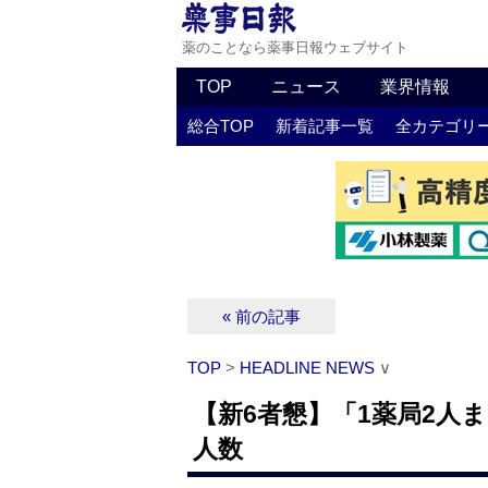
薬のことなら薬事日報ウェブサイト
TOP
ニュース
業界情報
総合TOP
新着記事一覧
全カテゴリ
« 前の記事
TOP
>
HEADLINE NEWS
∨
【新6者懇】「1薬局2人
人数