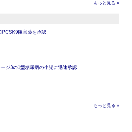
もっと見る »
口PCSK9阻害薬を承認
をステージ3の1型糖尿病の小児に迅速承認
もっと見る »