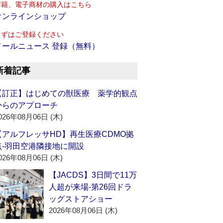
書籍、電子商材の購入はこちら
オンラインショップ
まずはご登録ください
メールニュース 登録（無料）
新着記事
【訂正】はじめての獣医療 薬学的観点
からのアプローチ
026年08月06日 (木)
【アルフレッサHD】再生医療CDMO拠
点‐羽田空港隣接地に開設
026年08月06日 (木)
【JACDS】3日間で11万
人超が来場‐第26回ドラ
ッグストアショー
2026年08月06日 (木)