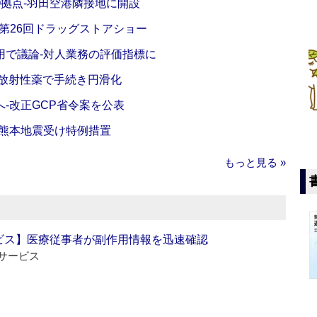
O拠点‐羽田空港隣接地に開設
‐第26回ドラッグストアショー
活用で議論‐対人業務の評価指標に
‐放射性薬で手続き円滑化
‐改正GCP省令案を公表
‐熊本地震受け特例措置
もっと見る »
ビス】医療従事者が副作用情報を迅速確認
サービス