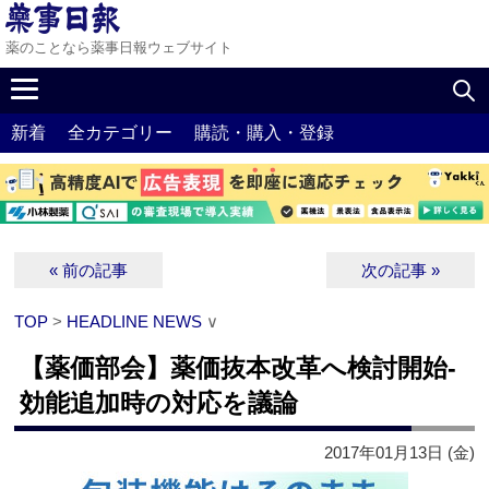
薬のことなら薬事日報ウェブサイト
新着
全カテゴリー
購読・購入・登録
« 前の記事
次の記事 »
TOP
>
HEADLINE NEWS
∨
【薬価部会】薬価抜本改革へ検討開始‐
効能追加時の対応を議論
2017年01月13日 (金)