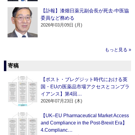
【訃報】漆畑日薬元副会長が死去‐中医協
委員など務める
2026年03月09日 (月)
もっと見る »
寄稿
【ポスト・ブレグジット時代における英
国・EUの医薬品市場アクセスとコンプラ
イアンス】第4回…
2026年07月23日 (木)
【UK–EU Pharmaceutical Market Access
and Compliance in the Post-Brexit Era】
4.Complianc…