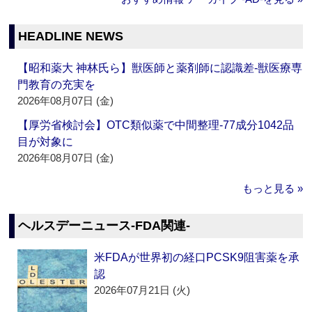
HEADLINE NEWS
【昭和薬大 神林氏ら】獣医師と薬剤師に認識差‐獣医療専
門教育の充実を
2026年08月07日 (金)
【厚労省検討会】OTC類似薬で中間整理‐77成分1042品
目が対象に
2026年08月07日 (金)
もっと見る »
ヘルスデーニュース‐FDA関連‐
米FDAが世界初の経口PCSK9阻害薬を承
認
2026年07月21日 (火)