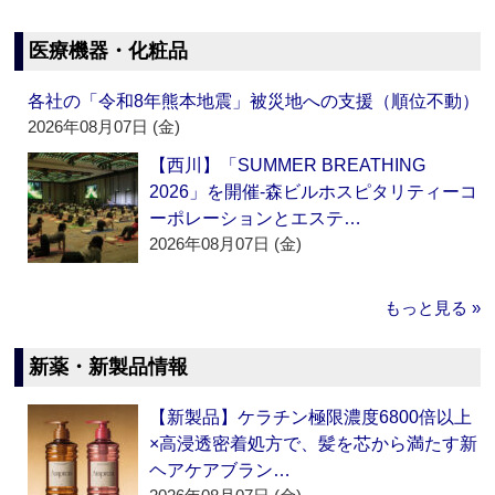
医療機器・化粧品
各社の「令和8年熊本地震」被災地への支援（順位不動）
2026年08月07日 (金)
【西川】「SUMMER BREATHING
2026」を開催‐森ビルホスピタリティーコ
ーポレーションとエステ…
2026年08月07日 (金)
もっと見る »
新薬・新製品情報
【新製品】ケラチン極限濃度6800倍以上
×高浸透密着処方で、髪を芯から満たす新
ヘアケアブラン…