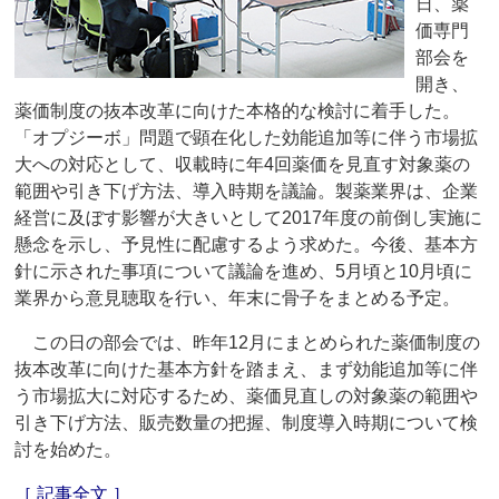
日、薬
価専門
部会を
開き、
薬価制度の抜本改革に向けた本格的な検討に着手した。
「オプジーボ」問題で顕在化した効能追加等に伴う市場拡
大への対応として、収載時に年4回薬価を見直す対象薬の
範囲や引き下げ方法、導入時期を議論。製薬業界は、企業
経営に及ぼす影響が大きいとして2017年度の前倒し実施に
懸念を示し、予見性に配慮するよう求めた。今後、基本方
針に示された事項について議論を進め、5月頃と10月頃に
業界から意見聴取を行い、年末に骨子をまとめる予定。
この日の部会では、昨年12月にまとめられた薬価制度の
抜本改革に向けた基本方針を踏まえ、まず効能追加等に伴
う市場拡大に対応するため、薬価見直しの対象薬の範囲や
引き下げ方法、販売数量の把握、制度導入時期について検
討を始めた。
［ 記事全文 ］