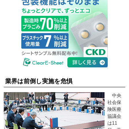
業界は前倒し実施を危惧
中央
社会保
険医療
協議会
は11