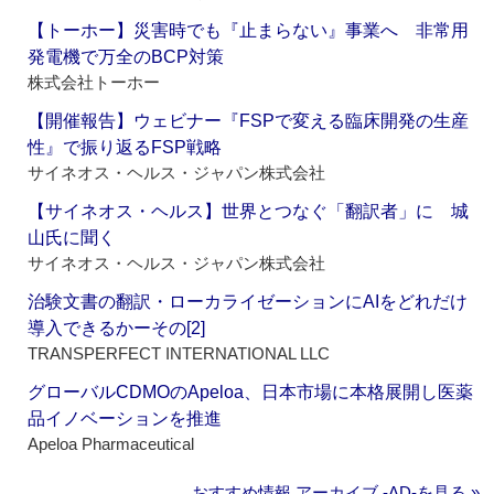
【トーホー】災害時でも『止まらない』事業へ 非常用
発電機で万全のBCP対策
株式会社トーホー
【開催報告】ウェビナー『FSPで変える臨床開発の生産
性』で振り返るFSP戦略
サイネオス・ヘルス・ジャパン株式会社
【サイネオス・ヘルス】世界とつなぐ「翻訳者」に 城
山氏に聞く
サイネオス・ヘルス・ジャパン株式会社
治験文書の翻訳・ローカライゼーションにAIをどれだけ
導入できるかーその[2]
TRANSPERFECT INTERNATIONAL LLC
グローバルCDMOのApeloa、日本市場に本格展開し医薬
品イノベーションを推進
Apeloa Pharmaceutical
おすすめ情報 アーカイブ ‐AD‐を見る »