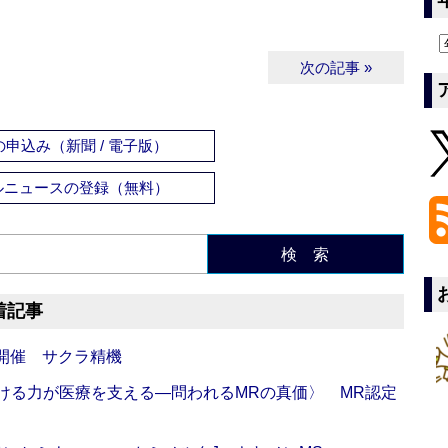
次の記事 »
申込み（新聞 / 電子版）
ルニュースの登録（無料）
検 索
着記事
開催 サクラ精機
び続ける力が医療を支える―問われるMRの真価〉 MR認定