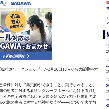
行
2
品
療推進ワークショップ」が2月26日13時から大阪薬科大
2
患者様に対して薬剤師ができること、期待されること」
2
期の患者に対する看護▽グループホームにおける看取り
2
患者の在宅医療における薬局薬剤師の役割▽終末期の患
終末期の患者に対する精神的な支援――について大学教
会