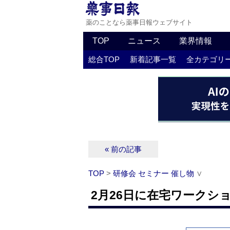
薬のことなら薬事日報ウェブサイト
TOP
ニュース
業界情報
総合TOP
新着記事一覧
全カテゴリ
« 前の記事
TOP
>
研修会 セミナー 催し物
∨
2月26日に在宅ワークシ