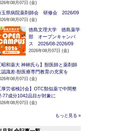
026年08月07日 (金)
埼玉県病院薬剤師会 研修会 2026/09
026年08月07日 (金)
徳島文理大学 徳島薬学
部 オープンキャンパ
ス 2026/08-2026/09
2026年08月07日 (金)
【昭和薬大 神林氏ら】獣医師と薬剤師
に認識差‐獣医療専門教育の充実を
026年08月07日 (金)
【厚労省検討会】OTC類似薬で中間整
理‐77成分1042品目が対象に
026年08月07日 (金)
もっと見る »