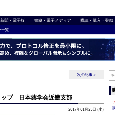
新聞・電子版
書籍・電子メディア
購読・購入・登録
ー一覧
次の記事 »
ョップ 日本薬学会近畿支部
2017年01月25日 (水)