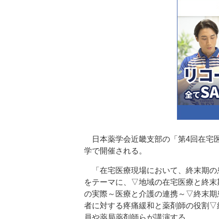
日本薬学会近畿支部の「第4回在宅医
学で開催される。
「在宅医療現場において、終末期の
をテーマに、▽地域の在宅医療と終末
の実際～医療と介護の連携～▽終末期
者に対する疼痛緩和と薬剤師の役割▽
員や薬局薬剤師らが講演する。