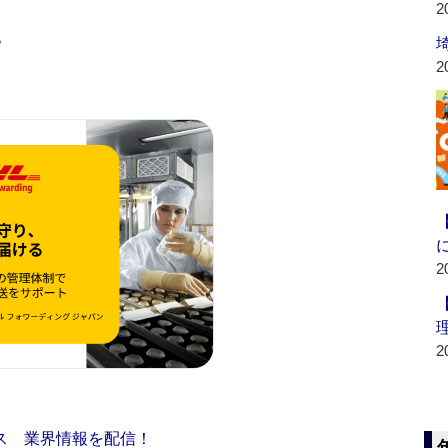
2
。
2
2
2
ス 業界情報を配信！