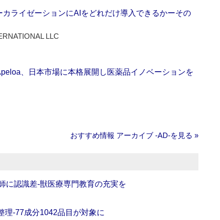
ーカライゼーションにAIをどれだけ導入できるかーその
ERNATIONAL LLC
Apeloa、日本市場に本格展開し医薬品イノベーションを
おすすめ情報 アーカイブ ‐AD‐を見る »
師に認識差‐獣医療専門教育の充実を
理‐77成分1042品目が対象に