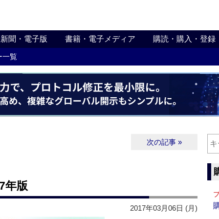
新聞・電子版
書籍・電子メディア
購読・購入・登録
ー一覧
次の記事 »
7年版
2017年03月06日 (月)