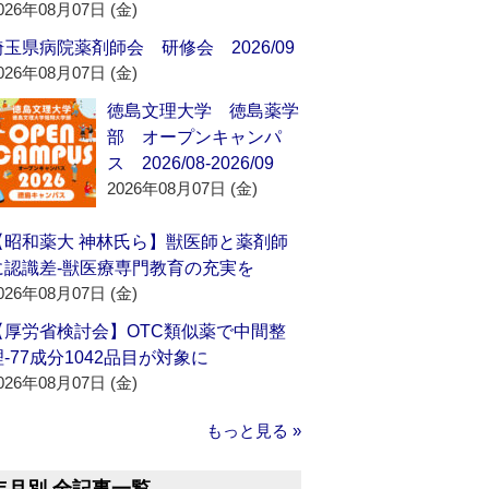
026年08月07日 (金)
埼玉県病院薬剤師会 研修会 2026/09
026年08月07日 (金)
徳島文理大学 徳島薬学
部 オープンキャンパ
ス 2026/08-2026/09
2026年08月07日 (金)
【昭和薬大 神林氏ら】獣医師と薬剤師
に認識差‐獣医療専門教育の充実を
026年08月07日 (金)
【厚労省検討会】OTC類似薬で中間整
理‐77成分1042品目が対象に
026年08月07日 (金)
もっと見る »