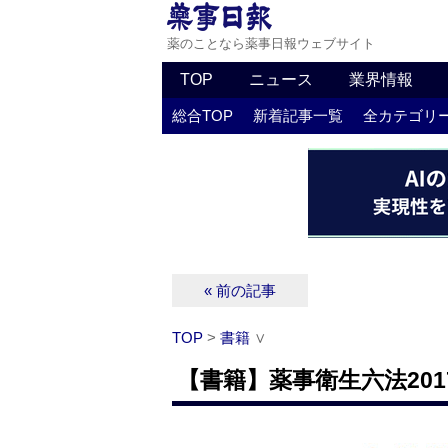
薬のことなら薬事日報ウェブサイト
TOP
ニュース
業界情報
総合TOP
新着記事一覧
全カテゴリ
« 前の記事
TOP
>
書籍
∨
【書籍】薬事衛生六法201