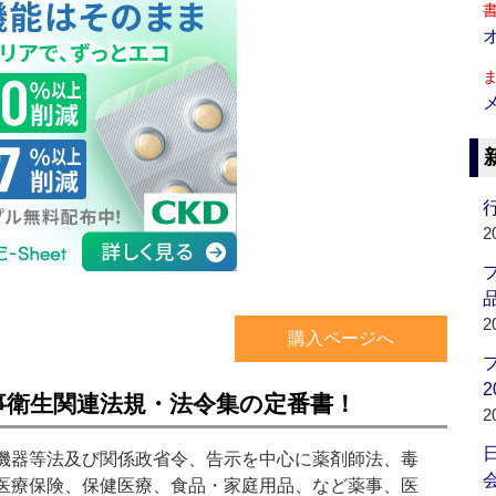
行
2
品
2
購入ページへ
2
事衛生関連法規・法令集の定番書！
2
機器等法及び関係政省令、告示を中心に薬剤師法、毒
会
医療保険、保健医療、食品・家庭用品、など薬事、医