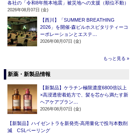
各社の「令和8年熊本地震」被災地への支援（順位不動）
2026年08月07日 (金)
【西川】「SUMMER BREATHING
2026」を開催‐森ビルホスピタリティーコ
ーポレーションとエステ…
2026年08月07日 (金)
もっと見る »
新薬・新製品情報
【新製品】ケラチン極限濃度6800倍以上
×高浸透密着処方で、髪を芯から満たす新
ヘアケアブラン…
2026年08月07日 (金)
【新製品】ハイゼントラを新発売‐高用量化で投与本数削
減 CSLベーリング