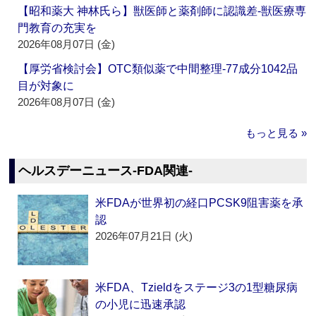
【昭和薬大 神林氏ら】獣医師と薬剤師に認識差‐獣医療専
門教育の充実を
2026年08月07日 (金)
【厚労省検討会】OTC類似薬で中間整理‐77成分1042品
目が対象に
2026年08月07日 (金)
もっと見る »
ヘルスデーニュース‐FDA関連‐
米FDAが世界初の経口PCSK9阻害薬を承
認
2026年07月21日 (火)
米FDA、Tzieldをステージ3の1型糖尿病
の小児に迅速承認