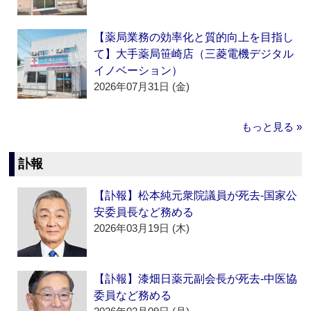
【薬局業務の効率化と質的向上を目指し
て】大手薬局笹崎店（三菱電機デジタル
イノベーション）
2026年07月31日 (金)
もっと見る »
訃報
【訃報】松本純元衆院議員が死去‐国家公
安委員長など務める
2026年03月19日 (木)
【訃報】漆畑日薬元副会長が死去‐中医協
委員など務める