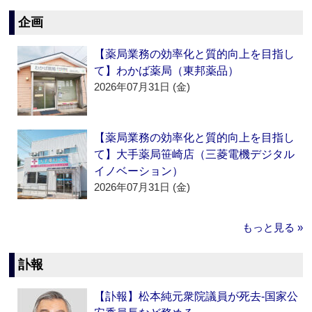
企画
【薬局業務の効率化と質的向上を目指し
て】わかば薬局（東邦薬品）
2026年07月31日 (金)
【薬局業務の効率化と質的向上を目指し
て】大手薬局笹崎店（三菱電機デジタル
イノベーション）
2026年07月31日 (金)
もっと見る »
訃報
【訃報】松本純元衆院議員が死去‐国家公