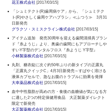
花王株式会社
[2017/03/15]
「シュミテクト(R)歯周病ケア」から、「シュミテク
ト(R)やさしく歯周ケアハブラシ」≪ふつう≫ 3月31
日新発売
グラクソ・スミスクライン株式会社
[2017/03/15]
アイテム追加 発売30周年を迎える歯間清掃具ブラン
ド『糸ようじ』より、奥歯の歯間にもアプローチしや
すいY字型のデンタルフロス『糸ようじ Y字型』
小林製薬株式会社
[2017/03/15]
丸剤、糖衣錠に次ぐ約50年ぶりの新タイプの正露丸
「正露丸クイックC」4月3日新発売～すばやく溶ける
液体カプセルで、急なお腹のトラブルに効果を発揮
大幸薬品株式会社
[2017/03/15]
血中中性脂肪が高めの方・食後の血糖値が気になる方
に適した2つの特定保健用食品 大正製薬ダイレクト
限定で新発売
大正製薬株式会社
[2017/03/15]