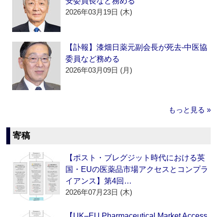
安委員長など務める
2026年03月19日 (木)
【訃報】漆畑日薬元副会長が死去‐中医協
委員など務める
2026年03月09日 (月)
もっと見る »
寄稿
【ポスト・ブレグジット時代における英
国・EUの医薬品市場アクセスとコンプラ
イアンス】第4回…
2026年07月23日 (木)
【UK–EU Pharmaceutical Market Access