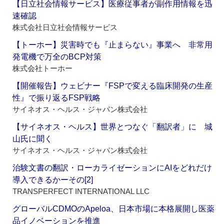
【日立社会情報サービス】医療従事者が副作用情報を迅
速確認
株式会社日立社会情報サービス
【トーホー】災害時でも『止まらない』事業へ 非常用
発電機で万全のBCP対策
株式会社トーホー
【開催報告】ウェビナー『FSPで変える臨床開発の生産
性』で振り返るFSP戦略
サイネオス・ヘルス・ジャパン株式会社
【サイネオス・ヘルス】世界とつなぐ「翻訳者」に 城
山氏に聞く
サイネオス・ヘルス・ジャパン株式会社
治験文書の翻訳・ローカライゼーションにAIをどれだけ
導入できるかーその[2]
TRANSPERFECT INTERNATIONAL LLC
グローバルCDMOのApeloa、日本市場に本格展開し医薬
品イノベーションを推進