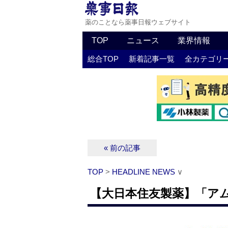
薬のことなら薬事日報ウェブサイト
TOP
ニュース
業界情報
総合TOP
新着記事一覧
全カテゴリ
« 前の記事
TOP
>
HEADLINE NEWS
∨
【大日本住友製薬】「ア