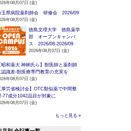
026年08月07日 (金)
埼玉県病院薬剤師会 研修会 2026/09
026年08月07日 (金)
徳島文理大学 徳島薬学
部 オープンキャンパ
ス 2026/08-2026/09
2026年08月07日 (金)
【昭和薬大 神林氏ら】獣医師と薬剤師
に認識差‐獣医療専門教育の充実を
026年08月07日 (金)
【厚労省検討会】OTC類似薬で中間整
理‐77成分1042品目が対象に
026年08月07日 (金)
もっと見る »