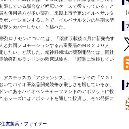
制限している場合など幅広いケースで役立っている」と
最も併用処方が多い薬剤。来期上市予定のイルベサルタ
ラボレーションすることで、イルベサルタンの早期大型
影響をカバーしたい」と述べた。
療剤ロナセンについては、「薬価収載後４月に新発売す
人と共同プロモーションする吉富薬品のＭＲ２００人
開したい」と話した。精神科領域の薬剤開発では、同社
症治療剤ルラシドンの臨床試験も、「順調に進捗してい
、アステラスの「アジェンシス」、エーザイの「ＭＧＩ
おいてバイオ医薬品開発競争が厳しさを増しているが、
ドンにあるバイオベンチャーファンドのアポジットに投
れるシーズにはアポジットを通して投資し、その発掘に
本住友製薬・ファイザー