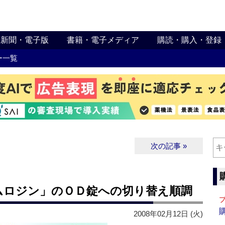
新聞・電子版
書籍・電子メディア
購読・購入・登録
ー一覧
次の記事 »
ムロジン」のＯＤ錠への切り替え順調
2008年02月12日 (火)