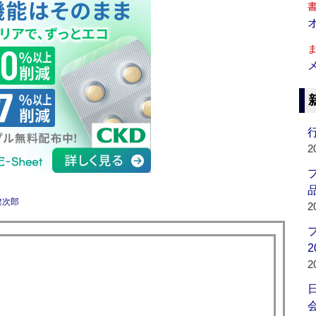
行
2
品
健次郎
2
2
2
会