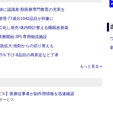
師に認識差‐獣医療専門教育の充実を
理‐77成分1042品目が対象に
C化し発売‐体内時計整える睡眠改善薬
務開始‐3PL専用物流施設
で急拡大‐他剤からの切り替えも
5％下げ‐8品目の再算定など了承
もっと見る »
ビス】医療従事者が副作用情報を迅速確認
サービス