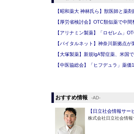
【昭和薬大 神林氏ら】獣医師と薬剤
【厚労省検討会】OTC類似薬で中間整
【アリナミン製薬】「ロゼレム」OT
【バイタルネット】神奈川新拠点が業
【大塚製薬】新規IgA腎症薬、米国
【中医協総会】「ヒフデュラ」薬価1
おすすめ情報
‐AD‐
【日立社会情報サー
株式会社日立社会情報