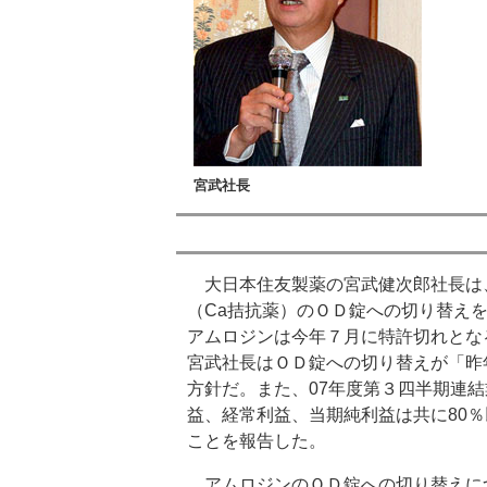
宮武社長
大日本住友製薬の宮武健次郎社長は
（Ca拮抗薬）のＯＤ錠への切り替え
アムロジンは今年７月に特許切れとな
宮武社長はＯＤ錠への切り替えが「昨
方針だ。また、07年度第３四半期連結
益、経常利益、当期純利益は共に80
ことを報告した。
アムロジンのＯＤ錠への切り替えに