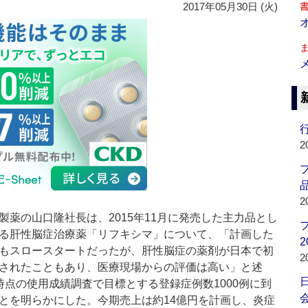
2017年05月30日 (火)
行
2
品
2
薬の山口隆社長は、2015年11月に発売した主力品とし
る肝性脳症治療薬「リフキシマ」について、「計画した
2
もスロースタートだったが、肝性脳症の薬剤が日本で初
2
されたこともあり、医療現場からの評価は高い」と述
時点の使用成績調査で目標とする登録症例数1000例に到
会
とを明らかにした。今期売上は約14億円を計画し、炎症