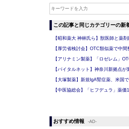
この記事と同じカテゴリーの新
【昭和薬大 神林氏ら】獣医師と薬剤
【厚労省検討会】OTC類似薬で中間整
【アリナミン製薬】「ロゼレム」OT
【バイタルネット】神奈川新拠点が業
【大塚製薬】新規IgA腎症薬、米国
【中医協総会】「ヒフデュラ」薬価1
おすすめ情報
‐AD‐