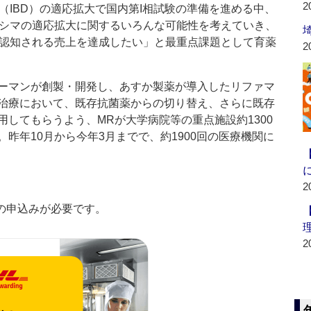
2
（IBD）の適応拡大で国内第I相試験の準備を進める中、
シマの適応拡大に関するいろんな可能性を考えていき、
認知される売上を達成したい」と最重点課題として育薬
2
ーマンが創製・開発し、あすか製薬が導入したリファマ
治療において、既存抗菌薬からの切り替え、さらに既存
してもらうよう、MRが大学病院等の重点施設約1300
昨年10月から今年3月までで、約1900回の医療機関に
2
の申込みが必要です。
2