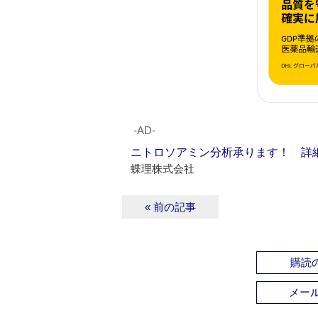
‐AD‐
ニトロソアミン分析承ります！ 詳
蝶理株式会社
« 前の記事
購読の
メー