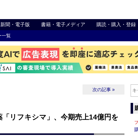
新聞・電子版
書籍・電子メディア
購読・購入・登録
ー一覧
次の記事 »
薬「リフキシマ」、今期売上14億円を