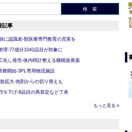
検 索
着記事
師に認識差‐獣医療専門教育の充実を
理‐77成分1042品目が対象に
C化し発売‐体内時計整える睡眠改善薬
務開始‐3PL専用物流施設
で急拡大‐他剤からの切り替えも
5％下げ‐8品目の再算定など了承
もっと見る »