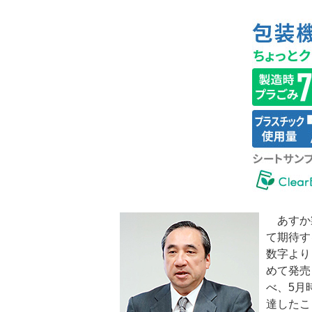
あすか製
て期待す
数字より
めて発売
べ、5月
達したこ