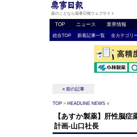
薬のことなら薬事日報ウェブサイト
TOP
ニュース
業界情報
総合TOP
新着記事一覧
全カテゴリ
« 前の記事
TOP
>
HEADLINE NEWS
∨
【あすか製薬】肝性脳症
計画‐山口社長