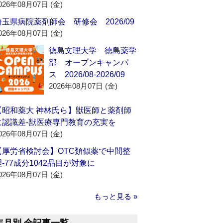
026年08月07日 (金)
埼玉県病院薬剤師会 研修会 2026/09
026年08月07日 (金)
徳島文理大学 徳島薬学
部 オープンキャンパ
ス 2026/08-2026/09
2026年08月07日 (金)
【昭和薬大 神林氏ら】獣医師と薬剤師
に認識差‐獣医療専門教育の充実を
026年08月07日 (金)
【厚労省検討会】OTC類似薬で中間整
理‐77成分1042品目が対象に
026年08月07日 (金)
もっと見る »