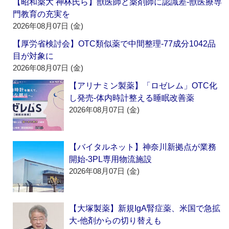
【昭和薬大 神林氏ら】獣医師と薬剤師に認識差‐獣医療専
門教育の充実を
2026年08月07日 (金)
【厚労省検討会】OTC類似薬で中間整理‐77成分1042品
目が対象に
2026年08月07日 (金)
【アリナミン製薬】「ロゼレム」OTC化
し発売‐体内時計整える睡眠改善薬
2026年08月07日 (金)
【バイタルネット】神奈川新拠点が業務
開始‐3PL専用物流施設
2026年08月07日 (金)
【大塚製薬】新規IgA腎症薬、米国で急拡
大‐他剤からの切り替えも