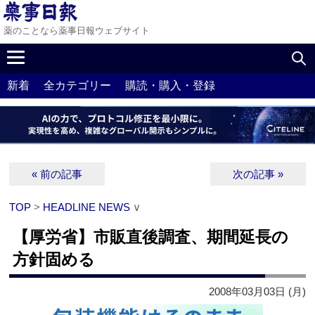
薬のことなら薬事日報ウェブサイト
新着
全カテゴリー
購読・購入・登録
« 前の記事
次の記事 »
TOP
>
HEADLINE NEWS
∨
【厚労省】市販直後調査、期間延長の
方針固める
2008年03月03日 (月)