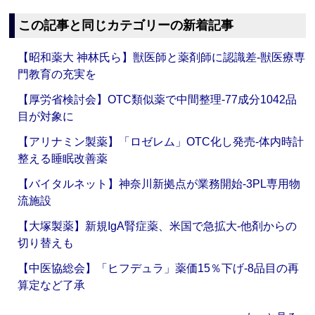
この記事と同じカテゴリーの新着記事
【昭和薬大 神林氏ら】獣医師と薬剤師に認識差‐獣医療専
門教育の充実を
【厚労省検討会】OTC類似薬で中間整理‐77成分1042品
目が対象に
【アリナミン製薬】「ロゼレム」OTC化し発売‐体内時計
整える睡眠改善薬
【バイタルネット】神奈川新拠点が業務開始‐3PL専用物
流施設
【大塚製薬】新規IgA腎症薬、米国で急拡大‐他剤からの
切り替えも
【中医協総会】「ヒフデュラ」薬価15％下げ‐8品目の再
算定など了承