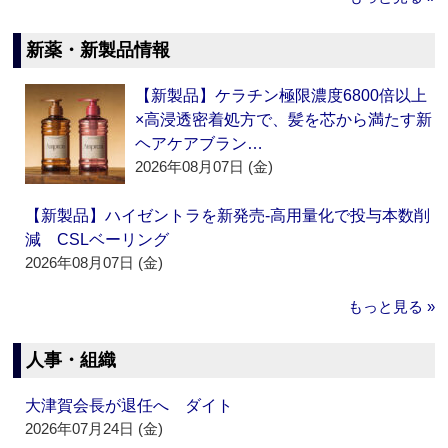
新薬・新製品情報
【新製品】ケラチン極限濃度6800倍以上
×高浸透密着処方で、髪を芯から満たす新
ヘアケアブラン…
2026年08月07日 (金)
【新製品】ハイゼントラを新発売‐高用量化で投与本数削
減 CSLベーリング
2026年08月07日 (金)
もっと見る »
人事・組織
大津賀会長が退任へ ダイト
2026年07月24日 (金)