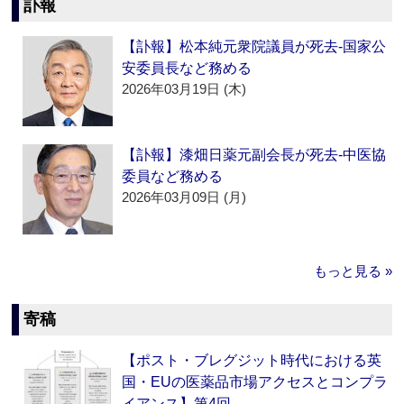
訃報
【訃報】松本純元衆院議員が死去‐国家公
安委員長など務める
2026年03月19日 (木)
【訃報】漆畑日薬元副会長が死去‐中医協
委員など務める
2026年03月09日 (月)
もっと見る »
寄稿
【ポスト・ブレグジット時代における英
国・EUの医薬品市場アクセスとコンプラ
イアンス】第4回…