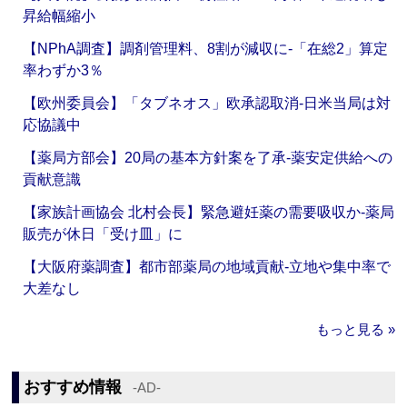
昇給幅縮小
【NPhA調査】調剤管理料、8割が減収に‐「在総2」算定
率わずか3％
【欧州委員会】「タブネオス」欧承認取消‐日米当局は対
応協議中
【薬局方部会】20局の基本方針案を了承‐薬安定供給への
貢献意識
【家族計画協会 北村会長】緊急避妊薬の需要吸収か‐薬局
販売が休日「受け皿」に
【大阪府薬調査】都市部薬局の地域貢献‐立地や集中率で
大差なし
もっと見る »
おすすめ情報
‐AD‐