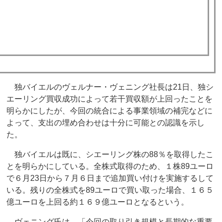
独バイエルのヴェルナー・ヴェニング社長は21日、独シ
エーリング買収成功によって若干買収額が上回ったことを
明らかにしたが、今回の統合による事業領域の補完などに
よって、支出の埋め合わせは十分に可能との認識を示し
た。
独バイエルは既に、シエーリング株の88％を取得したこ
とを明らかにしている。全株式取得のため、１株89ユーロ
で６月23日から７月６日まで追加買い付けを実施するして
いる。残りの全株式を89ユーロで買い取った場合、１６５
億ユーロを上回る約１６９億ユーロとなるという。
ヴェニング氏は、「今回の取り引き規模と長期的な重要