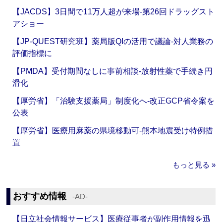
【JACDS】3日間で11万人超が来場‐第26回ドラッグスト
アショー
【JP-QUEST研究班】薬局版QIの活用で議論‐対人業務の
評価指標に
【PMDA】受付期間なしに事前相談‐放射性薬で手続き円
滑化
【厚労省】「治験支援薬局」制度化へ‐改正GCP省令案を
公表
【厚労省】医療用麻薬の県境移動可‐熊本地震受け特例措
置
もっと見る »
おすすめ情報
‐AD‐
【日立社会情報サービス】医療従事者が副作用情報を迅