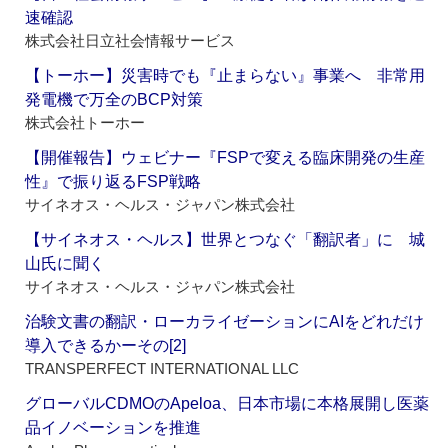
速確認
株式会社日立社会情報サービス
【トーホー】災害時でも『止まらない』事業へ 非常用
発電機で万全のBCP対策
株式会社トーホー
【開催報告】ウェビナー『FSPで変える臨床開発の生産
性』で振り返るFSP戦略
サイネオス・ヘルス・ジャパン株式会社
【サイネオス・ヘルス】世界とつなぐ「翻訳者」に 城
山氏に聞く
サイネオス・ヘルス・ジャパン株式会社
治験文書の翻訳・ローカライゼーションにAIをどれだけ
導入できるかーその[2]
TRANSPERFECT INTERNATIONAL LLC
グローバルCDMOのApeloa、日本市場に本格展開し医薬
品イノベーションを推進