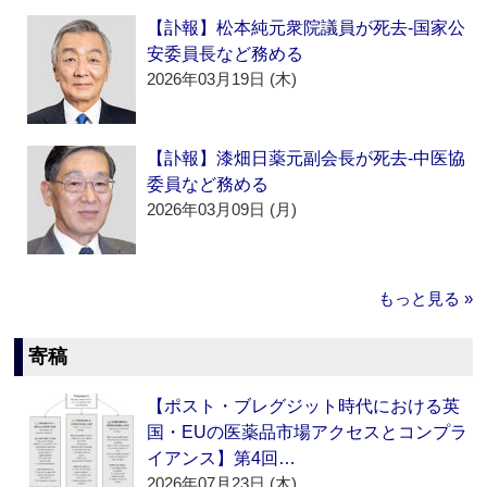
【訃報】松本純元衆院議員が死去‐国家公
安委員長など務める
2026年03月19日 (木)
【訃報】漆畑日薬元副会長が死去‐中医協
委員など務める
2026年03月09日 (月)
もっと見る »
寄稿
【ポスト・ブレグジット時代における英
国・EUの医薬品市場アクセスとコンプラ
イアンス】第4回…
2026年07月23日 (木)