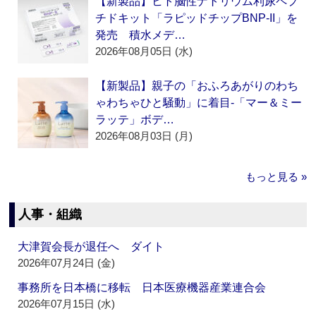
【新製品】ヒト脳性ナトリウム利尿ペプ
チドキット「ラピッドチップBNP-II」を
発売 積水メデ…
2026年08月05日 (水)
【新製品】親子の「おふろあがりのわち
ゃわちゃひと騒動」に着目‐「マー＆ミー
ラッテ」ボデ…
2026年08月03日 (月)
もっと見る »
人事・組織
大津賀会長が退任へ ダイト
2026年07月24日 (金)
事務所を日本橋に移転 日本医療機器産業連合会
2026年07月15日 (水)