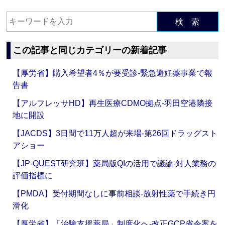
検 索
この記事と同じカテゴリーの新着記事
【厚労省】購入希望者4％が要受診‐緊急避妊薬事業で報
告書
【アルフレッサHD】再生医療CDMO拠点‐羽田空港隣接
地に開設
【JACDS】3日間で11万人超が来場‐第26回ドラッグスト
アショー
【JP-QUEST研究班】薬局版QIの活用で議論‐対人業務の
評価指標に
【PMDA】受付期間なしに事前相談‐放射性薬で手続き円
滑化
【厚労省】「治験支援薬局」制度化へ‐改正GCP省令案を