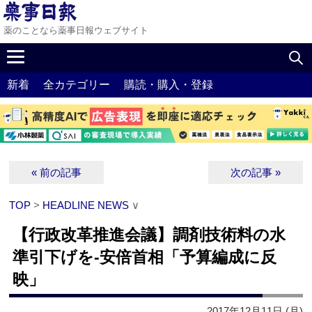
薬のことなら薬事日報ウェブサイト
新着
全カテゴリー
購読・購入・登録
« 前の記事
次の記事 »
TOP
>
HEADLINE NEWS
∨
【行政改革推進会議】調剤技術料の水
準引下げを‐安倍首相「予算編成に反
映」
2017年12月11日 (月)