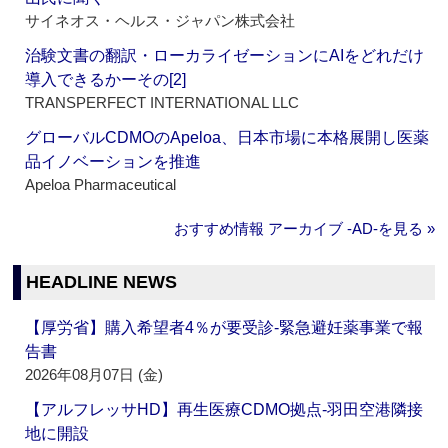
サイネオス・ヘルス・ジャパン株式会社
治験文書の翻訳・ローカライゼーションにAIをどれだけ
導入できるかーその[2]
TRANSPERFECT INTERNATIONAL LLC
グローバルCDMOのApeloa、日本市場に本格展開し医薬
品イノベーションを推進
Apeloa Pharmaceutical
おすすめ情報 アーカイブ ‐AD‐を見る »
HEADLINE NEWS
【厚労省】購入希望者4％が要受診‐緊急避妊薬事業で報
告書
2026年08月07日 (金)
【アルフレッサHD】再生医療CDMO拠点‐羽田空港隣接
地に開設